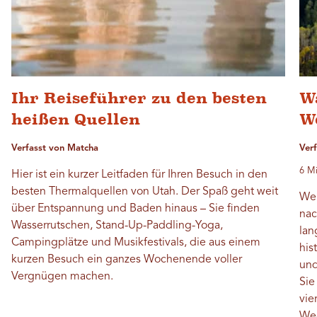
Ihr Reiseführer zu den besten
W
heißen Quellen
W
Verfasst von Matcha
Ver
6 Mi
Hier ist ein kurzer Leitfaden für Ihren Besuch in den
besten Thermalquellen von Utah. Der Spaß geht weit
Wen
über Entspannung und Baden hinaus – Sie finden
nac
Wasserrutschen, Stand-Up-Paddling-Yoga,
lan
Campingplätze und Musikfestivals, die aus einem
his
kurzen Besuch ein ganzes Wochenende voller
und
Vergnügen machen.
Sie
vie
Weg