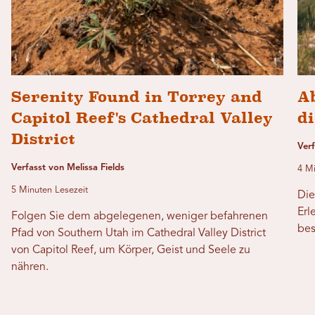
Serenity Found in Torrey and
A
Capitol Reef's Cathedral Valley
di
District
Ver
Verfasst von Melissa Fields
4 Mi
5 Minuten Lesezeit
Die
Erl
Folgen Sie dem abgelegenen, weniger befahrenen
bes
Pfad von Southern Utah im Cathedral Valley District
von Capitol Reef, um Körper, Geist und Seele zu
nähren.