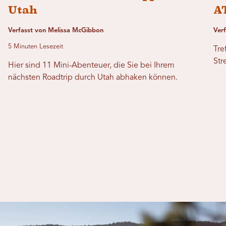
Utah
A
Verfasst von Melissa McGibbon
Ver
5 Minuten Lesezeit
Tre
Str
Hier sind 11 Mini-Abenteuer, die Sie bei Ihrem
nächsten Roadtrip durch Utah abhaken können.