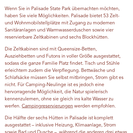
Wenn Sie in Palisade State Park übernachten möchten,
haben Sie viele Möglichkeiten. Palisade bietet 53 Zelt-
und Wohnmobilstellplätze mit Zugang zu modernen
Sanitäranlagen und Warmwasserduschen sowie vier
reservierbare Zeltkabinen und sechs Blockhütten.
Die Zeltkabinen sind mit Queensize-Betten,
Ausziehbetten und Futons in voller Größe ausgestattet,
sodass die ganze Familie Platz findet. Tisch und Stühle
erleichtern zudem die Verpflegung. Bettwäsche und
Schlafsäcke müssen Sie selbst mitbringen, Strom gibt es
nicht. Für Camping-Neulinge ist es jedoch eine
hervorragende Möglichkeit, die Natur spielerisch
kennenzulernen, ohne sie gleich ins kalte Wasser zu
werfen.
Campingreservierungen
werden empfohlen.
Die Hälfte der sechs Hütten in Palisade ist komplett
ausgestattet – inklusive Heizung, Klimaanlage, Strom
sowie Bad und Dusche –, während die anderen drei etwas