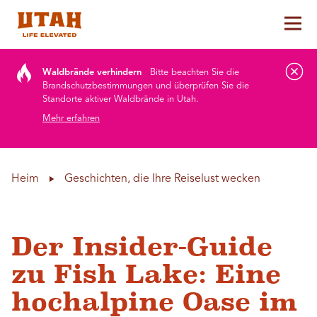
Hau
Skip to content
Waldbrände verhindern
Bitte beachten Sie die
Brandschutzbestimmungen und überprüfen Sie die
Standorte aktiver Waldbrände in Utah.
Mehr erfahren
Heim
Geschichten, die Ihre Reiselust wecken
Der Insider-Guide
zu Fish Lake: Eine
hochalpine Oase im