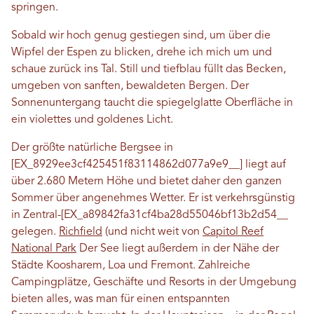
springen.
Sobald wir hoch genug gestiegen sind, um über die
Wipfel der Espen zu blicken, drehe ich mich um und
schaue zurück ins Tal. Still und tiefblau füllt das Becken,
umgeben von sanften, bewaldeten Bergen. Der
Sonnenuntergang taucht die spiegelglatte Oberfläche in
ein violettes und goldenes Licht.
Der größte natürliche Bergsee in
[EX_8929ee3cf425451f83114862d077a9e9__] liegt auf
über 2.680 Metern Höhe und bietet daher den ganzen
Sommer über angenehmes Wetter. Er ist verkehrsgünstig
in Zentral-[EX_a89842fa31cf4ba28d55046bf13b2d54__
gelegen.
Richfield
(und nicht weit von
Capitol Reef
National Park
Der See liegt außerdem in der Nähe der
Städte Koosharem, Loa und Fremont. Zahlreiche
Campingplätze, Geschäfte und Resorts in der Umgebung
bieten alles, was man für einen entspannten