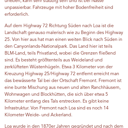
uneben, kann sehr staubig sein und ist bei Nässe
unpassierbar. Fahrzeuge mit hoher Bodenfreiheit sind
erforderlich.
Auf dem Highway 72 Richtung Süden nach Loa ist die
Landschaft genauso malerisch wie zu Beginn des Highway
25. Von hier aus hat man einen weiten Blick nach Süden in
den Canyonlands-Nationalpark. Das Land hier ist teils
BLM-Land, teils Privatland, wobei die Grenzen fließend
sind. Es besteht größtenteils aus Weideland und
zerklüfteten Wüstenhügeln. Etwa 3 Kilometer von der
Kreuzung Highway 25/Highway 72 entfernt erreicht man
das bewässerte Tal bei der Ortschaft Fremont. Fremont ist
eine bunte Mischung aus neuen und alten Ranchhäusern,
Wohnwagen und Blockhütten, die sich über etwa 5
Kilometer entlang des Tals erstrecken. Es gibt keine
Infrastruktur. Von Fremont nach Loa sind es noch 14
Kilometer Weide- und Ackerland.
Loa wurde in den 1870er Jahren gegründet und nach dem