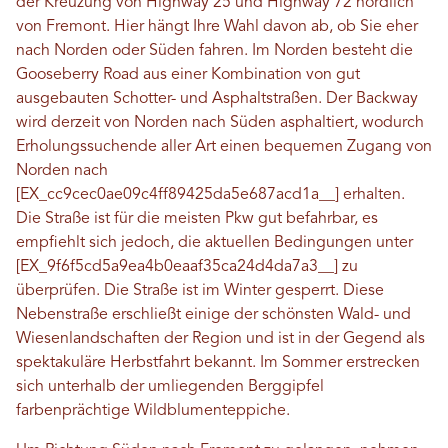
der Kreuzung von Highway 25 und Highway 72 nördlich
von Fremont. Hier hängt Ihre Wahl davon ab, ob Sie eher
nach Norden oder Süden fahren. Im Norden besteht die
Gooseberry Road aus einer Kombination von gut
ausgebauten Schotter- und Asphaltstraßen. Der Backway
wird derzeit von Norden nach Süden asphaltiert, wodurch
Erholungssuchende aller Art einen bequemen Zugang von
Norden nach
[EX_cc9cec0ae09c4ff89425da5e687acd1a__] erhalten.
Die Straße ist für die meisten Pkw gut befahrbar, es
empfiehlt sich jedoch, die aktuellen Bedingungen unter
[EX_9f6f5cd5a9ea4b0eaaf35ca24d4da7a3__] zu
überprüfen. Die Straße ist im Winter gesperrt. Diese
Nebenstraße erschließt einige der schönsten Wald- und
Wiesenlandschaften der Region und ist in der Gegend als
spektakuläre Herbstfahrt bekannt. Im Sommer erstrecken
sich unterhalb der umliegenden Berggipfel
farbenprächtige Wildblumenteppiche.