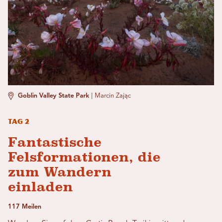
Goblin Valley State Park
|
Marcin Zając
Tag 2
Fantastische
Felsformationen, die
zum Wandern
einladen
117 Meilen