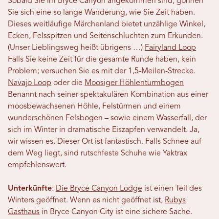
Sobald Sie im Bryce Canyon angekommen sind, gönnen
Sie sich eine so lange Wanderung, wie Sie Zeit haben.
Dieses weitläufige Märchenland bietet unzählige Winkel,
Ecken, Felsspitzen und Seitenschluchten zum Erkunden.
(Unser Lieblingsweg heißt übrigens …)
Fairyland Loop
Falls Sie keine Zeit für die gesamte Runde haben, kein
Problem; versuchen Sie es mit der 1,5-Meilen-Strecke.
Navajo Loop
oder die
Moosiger Höhlenturmbogen
Benannt nach seiner spektakulären Kombination aus einer
moosbewachsenen Höhle, Felstürmen und einem
wunderschönen Felsbogen – sowie einem Wasserfall, der
sich im Winter in dramatische Eiszapfen verwandelt. Ja,
wir wissen es. Dieser Ort ist fantastisch. Falls Schnee auf
dem Weg liegt, sind rutschfeste Schuhe wie Yaktrax
empfehlenswert.
Unterkünfte
:
Die Bryce Canyon Lodge
ist einen Teil des
Winters geöffnet. Wenn es nicht geöffnet ist,
Rubys
Gasthaus
in Bryce Canyon City ist eine sichere Sache.