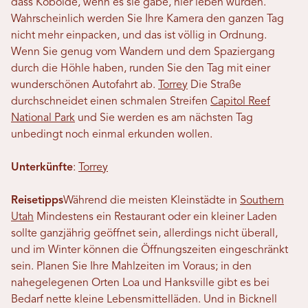
dass Kobolde, wenn es sie gäbe, hier leben würden.
Wahrscheinlich werden Sie Ihre Kamera den ganzen Tag
nicht mehr einpacken, und das ist völlig in Ordnung.
Wenn Sie genug vom Wandern und dem Spaziergang
durch die Höhle haben, runden Sie den Tag mit einer
wunderschönen Autofahrt ab.
Torrey
Die Straße
durchschneidet einen schmalen Streifen
Capitol Reef
National Park
und Sie werden es am nächsten Tag
unbedingt noch einmal erkunden wollen.
Unterkünfte
:
Torrey
Reisetipps
Während die meisten Kleinstädte in
Southern
Utah
Mindestens ein Restaurant oder ein kleiner Laden
sollte ganzjährig geöffnet sein, allerdings nicht überall,
und im Winter können die Öffnungszeiten eingeschränkt
sein. Planen Sie Ihre Mahlzeiten im Voraus; in den
nahegelegenen Orten Loa und Hanksville gibt es bei
Bedarf nette kleine Lebensmittelläden. Und in Bicknell