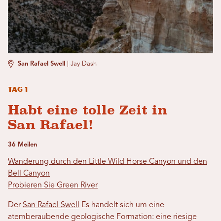
San Rafael Swell
|
Jay Dash
Tag 1
Habt eine tolle Zeit in
San Rafael!
36 Meilen
Wanderung durch den Little Wild Horse Canyon und den
Bell Canyon
Probieren Sie Green River
Der
San Rafael Swell
Es handelt sich um eine
atemberaubende geologische Formation: eine riesige