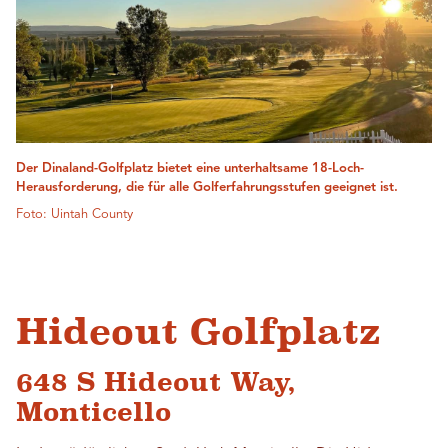
Der Dinaland-Golfplatz bietet eine unterhaltsame 18-Loch-
Herausforderung, die für alle Golferfahrungsstufen geeignet ist.
Foto: Uintah County
Hideout Golfplatz
648 S Hideout Way,
Monticello