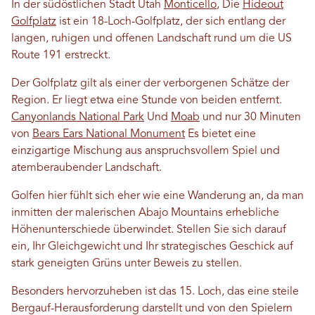
In der südöstlichen Stadt Utah
Monticello
, Die
Hideout
Golfplatz
ist ein 18-Loch-Golfplatz, der sich entlang der
langen, ruhigen und offenen Landschaft rund um die US
Route 191 erstreckt.
Der Golfplatz gilt als einer der verborgenen Schätze der
Region. Er liegt etwa eine Stunde von beiden entfernt.
Canyonlands National Park
Und
Moab
und nur 30 Minuten
von
Bears Ears National Monument
Es bietet eine
einzigartige Mischung aus anspruchsvollem Spiel und
atemberaubender Landschaft.
Golfen hier fühlt sich eher wie eine Wanderung an, da man
inmitten der malerischen Abajo Mountains erhebliche
Höhenunterschiede überwindet. Stellen Sie sich darauf
ein, Ihr Gleichgewicht und Ihr strategisches Geschick auf
stark geneigten Grüns unter Beweis zu stellen.
Besonders hervorzuheben ist das 15. Loch, das eine steile
Bergauf-Herausforderung darstellt und von den Spielern