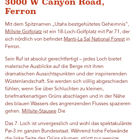
3000 W Canyon Road,
Ferron
Mit dem Spitznamen „Utahs bestgehütetes Geheimnis“,
Millsite Golfplatz
ist ein 18-Loch-Golfplatz mit Par 71, der
sich nördlich von befindet
Manti-La Sal National Forest
in
Ferron.
Sein Ruf ist absolut gerechtfertigt – jedes Loch bietet
malerische Ausblicke auf die Berge mit ihren
dramatischen Aussichtspunkten und der inspirierenden
Wüstenlandschaft. Sie werden sich völlig abgeschieden
fühlen, wenn Sie über Schluchten zu kleinen,
briefmarkenartigen Grüns abschlagen und in der Nähe
des blauen Wassers des angrenzenden Flusses spazieren
gehen.
Millsite-Stausee
Die
Das 7. Loch ist unvergesslich und wohl das spektakulärste
Par-3 im ganzen Bundesstaat. Während hohe Felswände
die linke Seite des Grüns säumen, stürzt nur wenige