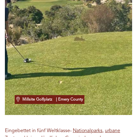
Millsite Golfplatz
| Emery County
Eingebettet in fünf Weltklasse-
Nationalparks
,
urbane