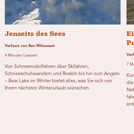
Jenseits des Sees
Ei
P
Verfasst von Ben Whisenant
Ver
4 Minuten Lesezeit
7 Mi
Von Schneemobilfahren über Skifahren,
Schneeschuhwandern und Rodeln bis hin zum Angeln
Kom
– Bear Lake im Winter bietet alles, was Sie sich von
die
Ihrem nächsten Winterurlaub wünschen.
Nat
fah
ent