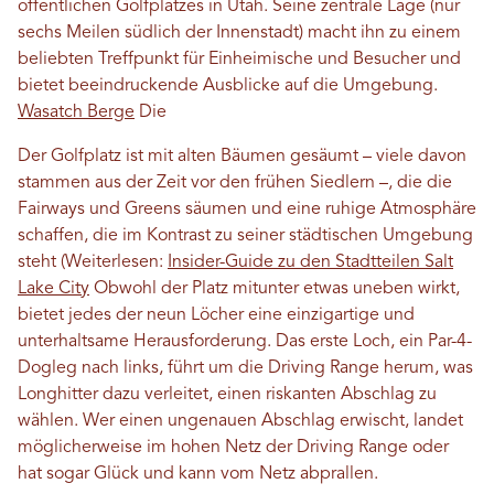
öffentlichen Golfplatzes in Utah. Seine zentrale Lage (nur
sechs Meilen südlich der Innenstadt) macht ihn zu einem
beliebten Treffpunkt für Einheimische und Besucher und
bietet beeindruckende Ausblicke auf die Umgebung.
Wasatch Berge
Die
Der Golfplatz ist mit alten Bäumen gesäumt – viele davon
stammen aus der Zeit vor den frühen Siedlern –, die die
Fairways und Greens säumen und eine ruhige Atmosphäre
schaffen, die im Kontrast zu seiner städtischen Umgebung
steht (Weiterlesen:
Insider-Guide zu den Stadtteilen Salt
Lake City
Obwohl der Platz mitunter etwas uneben wirkt,
bietet jedes der neun Löcher eine einzigartige und
unterhaltsame Herausforderung. Das erste Loch, ein Par-4-
Dogleg nach links, führt um die Driving Range herum, was
Longhitter dazu verleitet, einen riskanten Abschlag zu
wählen. Wer einen ungenauen Abschlag erwischt, landet
möglicherweise im hohen Netz der Driving Range oder
hat sogar Glück und kann vom Netz abprallen.