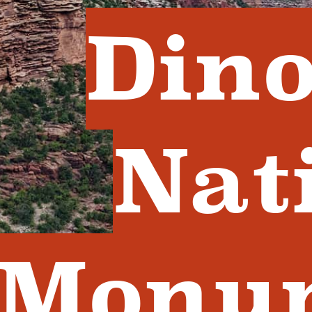
Din
Nat
Monu