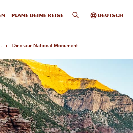
Website-Suche
Toggle Intern
en
Plane deine Reise
Deutsch
s
Dinosaur National Monument