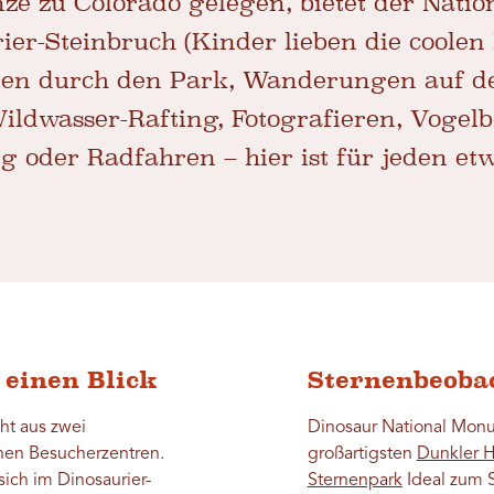
ze zu Colorado gelegen, bietet der Natio
ier-Steinbruch (Kinder lieben die coole
ouren durch den Park, Wanderungen auf d
ildwasser-Rafting, Fotografieren, Vogel
g oder Radfahren – hier ist für jeden etw
 einen Blick
Sternenbeoba
ht aus zwei
Dinosaur National Monu
enen Besucherzentren.
großartigsten
Dunkler 
sich im Dinosaurier-
Sternenpark
Ideal zum 