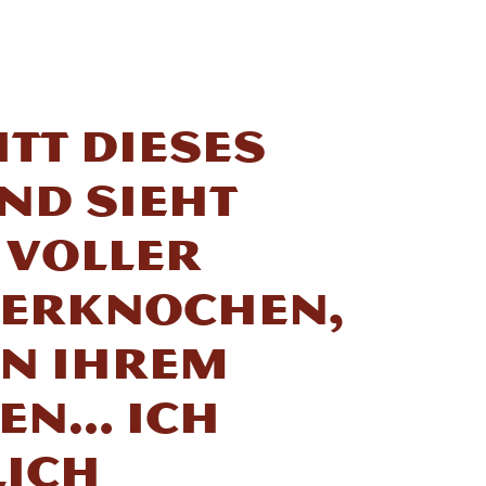
tt dieses
nd sieht
 voller
ierknochen,
an ihrem
hen… Ich
lich