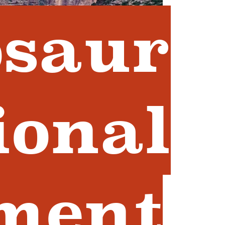
osaur
ional
ment