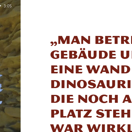
3:05
„Man betri
Gebäude u
eine Wand
Dinosaur
die noch 
Platz ste
war wirk