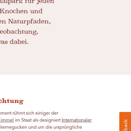
nalpark für jeden
n Knochen und
en Naturpfaden,
beobachtung,
as dabei.
chtung
ment rühmt sich einiger der
Himmel
im Staat als designiert
Internationaler
Sternegucken und um die ursprüngliche