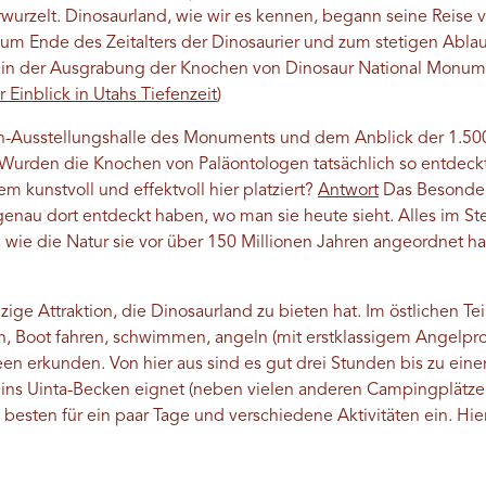
urzelt. Dinosaurland, wie wir es kennen, begann seine Reise v
 zum Ende des Zeitalters der Dinosaurier und zum stetigen Abla
ich in der Ausgrabung der Knochen von Dinosaur National Monum
er Einblick in Utahs Tiefenzeit
)
h-Ausstellungshalle des Monuments und dem Anblick der 1.500 
 Wurden die Knochen von Paläontologen tatsächlich so entdeckt,
 kunstvoll und effektvoll hier platziert?
Antwort
Das Besondere
nau dort entdeckt haben, wo man sie heute sieht. Alles im Stei
 wie die Natur sie vor über 150 Millionen Jahren angeordnet h
nzige Attraktion, die Dinosaurland zu bieten hat. Im östlichen T
, Boot fahren, schwimmen, angeln (mit erstklassigem Angelpr
 erkunden. Von hier aus sind es gut drei Stunden bis zu einer S
 ins Uinta-Becken eignet (neben vielen anderen Campingplätz
esten für ein paar Tage und verschiedene Aktivitäten ein. Hier