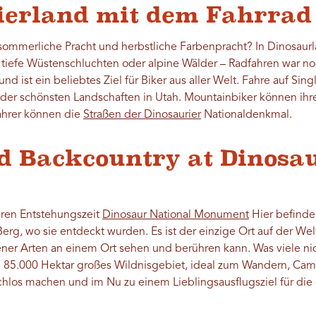
rierland mit dem Fahrrad
sommerliche Pracht und herbstliche Farbenpracht? In Dinosaur
 tiefe Wüstenschluchten oder alpine Wälder – Radfahren war no
d ist ein beliebtes Ziel für Biker aus aller Welt. Fahre auf Singl
e der schönsten Landschaften in Utah. Mountainbiker können ihre
hrer können die
Straßen der Dinosaurier
Nationaldenkmal.
nd Backcountry at Dinosa
hren Entstehungszeit
Dinosaur National Monument
Hier befinde
rg, wo sie entdeckt wurden. Es ist der einzige Ort auf der Wel
ner Arten an einem Ort sehen und berühren kann. Was viele nic
ein 85.000 Hektar großes Wildnisgebiet, ideal zum Wandern, Ca
achlos machen und im Nu zu einem Lieblingsausflugsziel für di