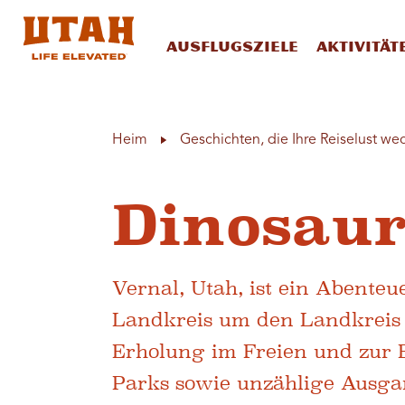
Ausflugsziele
Aktivität
Skip to content
Heim
Geschichten, die Ihre Reiselust we
Dinosaur
Vernal, Utah, ist ein Abenteu
Landkreis um den Landkreis D
Erholung im Freien und zur E
Parks sowie unzählige Ausg