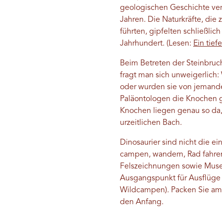
geologischen Geschichte verw
Jahren. Die Naturkräfte, die
führten, gipfelten schließl
Jahrhundert.
(Lesen:
Ein tief
Beim Betreten der Steinbruc
fragt man sich unweigerlich:
oder wurden sie von jemandem
Paläontologen die Knochen ge
Knochen liegen genau so da,
urzeitlichen Bach.
Dinosaurier sind nicht die ei
campen, wandern, Rad fahren
Felszeichnungen sowie Museen
Ausgangspunkt für Ausflüge
Wildcampen). Packen Sie am b
den Anfang.