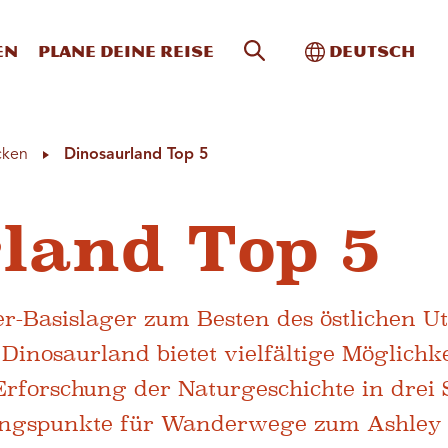
Website-Suche
Toggle Intern
en
Plane deine Reise
Deutsch
cken
Dinosaurland Top 5
land Top 5
er-Basislager zum Besten des östlichen U
inosaurland bietet vielfältige Möglichk
rforschung der Naturgeschichte in drei 
angspunkte für Wanderwege zum Ashley 