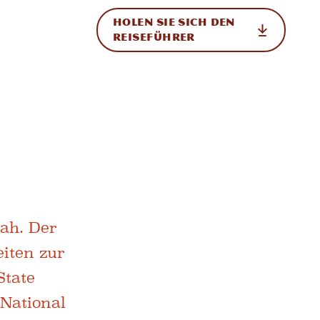
HOLEN SIE SICH DEN
ational
REISEFÜHRER
tah. Der
eiten zur
State
National