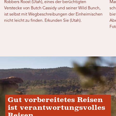
Robbers Roost (Utah), eines der berüchtigten
Man
Verstecke von Butch Cassidy und seiner Wild Bunch,
sch
ist selbst mit Wegbeschreibungen der Einheimischen
bie
nicht leicht zu finden. Erkunden Sie (Utah).
Abe
Fot
Gut vorbereitetes Reisen
ist verantwortungsvolles
Reisen.