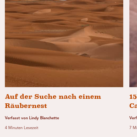
Auf der Suche nach einem
15
Räubernest
C
Verfasst von Lindy Blanchette
Verf
4 Minuten Lesezeit
7 Mi