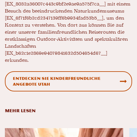
[EX_8032a36007c443c9bf2e9ae9a575f7ca__] mit einem
Besuch des beeindruckenden Naturkundemuseums
[EX_6f71f6b2cd2347139ff6b9934fad53b5__], um den
Kontext zu verstehen. Von dort aus können Sie auf
einer unserer familienfreundlichen Reiserouten die
erstklassigen Outdoor-Aktivitäten und spektakulären
Landschaften
[EX_b62c1e2869e94079841632d504654d67__]
erkunden.
Entdecken Sie kinderfreundliche
Angebote Utah
MEHR LESEN