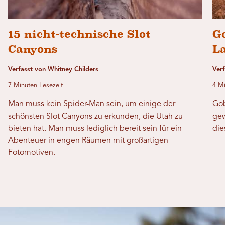
15 nicht-technische Slot
G
Canyons
La
Verfasst von Whitney Childers
Verf
7 Minuten Lesezeit
4 Mi
Man muss kein Spider-Man sein, um einige der
Gob
schönsten Slot Canyons zu erkunden, die Utah zu
gew
bieten hat. Man muss lediglich bereit sein für ein
die
Abenteuer in engen Räumen mit großartigen
Fotomotiven.