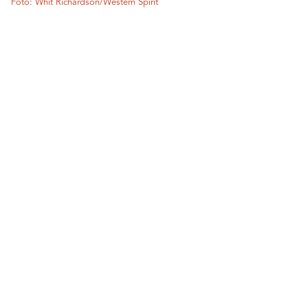
Foto: Whit Richardson/Western Spirit