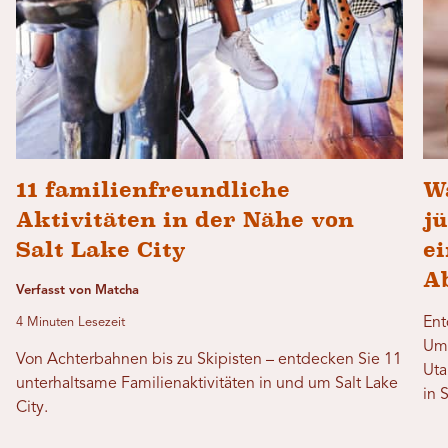
11 familienfreundliche
W
Aktivitäten in der Nähe von
j
Salt Lake City
e
A
Verfasst von Matcha
Ent
4 Minuten Lesezeit
Umg
Von Achterbahnen bis zu Skipisten – entdecken Sie 11
Uta
unterhaltsame Familienaktivitäten in und um Salt Lake
in 
City.