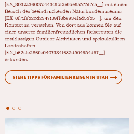
[EX_8032a36007c443c9bf2e9ae9a575f7ca__] mit einem
Besuch des beeindruckenden Naturkundemuseums
[EX_6f71f6b2cd2347139ff6b9934fad53b5__], um den
Kontext zu verstehen. Von dort aus können Sie auf
einer unserer familienfreundlichen Reiserouten die
erstklassigen Outdoor-Aktivitäten und spektakulären
Landschaften
[EX_b62c1e2869e94079841632d504654d67__]
erkunden.
Siehe Tipps für Familienreisen in Utah