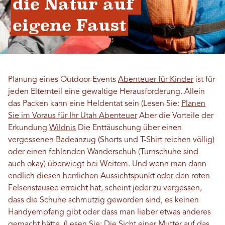
die Natur auf 
eigene Faust
Planung eines Outdoor-Events
Abenteuer für Kinder
ist für
jeden Elternteil eine gewaltige Herausforderung. Allein
das Packen kann eine Heldentat sein (Lesen Sie:
Planen
Sie im Voraus für Ihr Utah Abenteuer
Aber die Vorteile der
Erkundung
Wildnis
Die Enttäuschung über einen
vergessenen Badeanzug (Shorts und T-Shirt reichen völlig)
oder einen fehlenden Wanderschuh (Turnschuhe sind
auch okay) überwiegt bei Weitem. Und wenn man dann
endlich diesen herrlichen Aussichtspunkt oder den roten
Felsenstausee erreicht hat, scheint jeder zu vergessen,
dass die Schuhe schmutzig geworden sind, es keinen
Handyempfang gibt oder dass man lieber etwas anderes
gemacht hätte. (Lesen Sie:
Die Sicht einer Mutter auf das