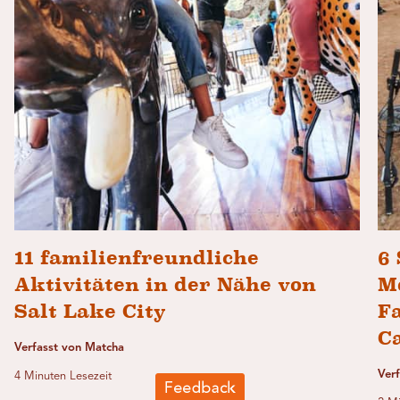
11 familienfreundliche
6 
Aktivitäten in der Nähe von
M
Salt Lake City
F
C
Verfasst von Matcha
Verf
4 Minuten Lesezeit