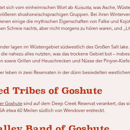
tet sich vom einheimischen Wort ab
Kuisutta
, was Asche, Wüste
größeren shoshoneischsprachigen Gruppen. Bei ihren Winterve
enen einige die mythischen Eigenschaften von Falke und Kojot
en Schreie nachts, aber nicht morgens zu hören waren, und „L
der lagen im Wüstengebiet südwestlich des Großen Salt lake. S
die nahezu alles nutzten, was das trockene Gebiet bot – insbe
n sowie Grillen und Heuschrecken und Nüsse der Pinyon-Kiefe
er leben in zwei Reservaten in der dünn besiedelten westliche
d Tribes of Goshute
er Goshute
sind auf dem Deep Creek Reservat verankert, das si
A etwa 60 Meilen südlich von Wendover erstreckt.
alley Band of Goshute