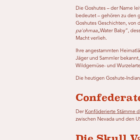
Die Goshutes – der Name lei
bedeutet – gehören zu den 
Goshutes Geschichten, von d
pa'ohmaa
„Water Baby“, dess
Macht verlieh.
Ihre angestammten Heimatlän
Jäger und Sammler bekannt, 
Wildgemüse- und Wurzelarte
Die heutigen Goshute-Indian
Confederate
Der
Konföderierte Stämme d
zwischen Nevada und den US
Die Skull V