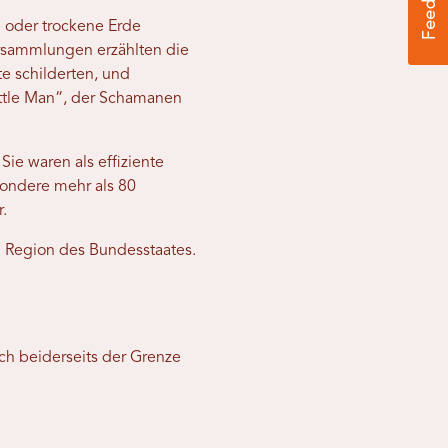
 oder trockene Erde
rsammlungen erzählten die
e schilderten, und
ittle Man“, der Schamanen
ie waren als effiziente
sondere mehr als 80
r.
n Region des Bundesstaates.
ch beiderseits der Grenze