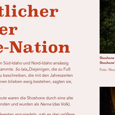
licher
er
-Nation
Shoshone 
en Süd-Idaho und Nord-Idaho ansässig
Shoshone"
 stammte.
So lala
„Diejenigen, die zu Fuß
Foto: Nic
 beschreiben, die mit den Jahreszeiten
nen blieben ewig bestehen, sagten sie,
.
ute waren die Shoshone durch eine alte
unden und wurden als
Neme
(das Volk).
westen anzusiedeln, gab es drei größere