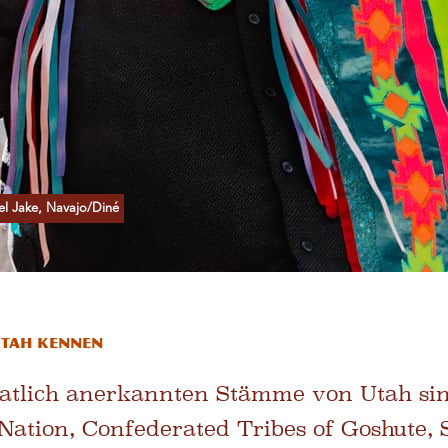
l Jake, Navajo/Diné
Utah kennen
aatlich anerkannten Stämme von Utah si
ation, Confederated Tribes of Goshute, 