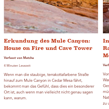
Erkundung des Mule Canyon:
I
House on Fire und Cave Tower
R
M
Verfasst von Matcha
Ver
4 Minuten Lesezeit
Von
Wenn man die staubige, terrakottafarbene Straße
Wan
hinauf zum Mule Canyon in Cedar Mesa fährt,
Ges
bekommt man das Gefühl, dass dies ein besonderer
müs
Ort ist, auch wenn man vielleicht nicht genau sagen
Nat
kann, warum.
zu 