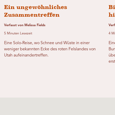
Ein ungewöhnliches
B
Zusammentreffen
hi
Verfasst von Melissa Fields
Verf
5 Minuten Lesezeit
4 Mi
Eine Solo-Reise, wo Schnee und Wüste in einer
Ein
weniger bekannten Ecke des roten Felslandes von
Bun
Utah aufeinandertreffen.
übe
ers