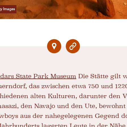
ty Images
edars State Park Museum
Die Stätte gilt w
uerndorf, das zwischen etwa 750 und 122
hiedenen alten Kulturen, darunter den 
nasazi, den Navajo und den Ute, bewohnt 
wboys aus der nahegelegenen Gegend do
Jahrhunderts lagerten Leute in der Näh