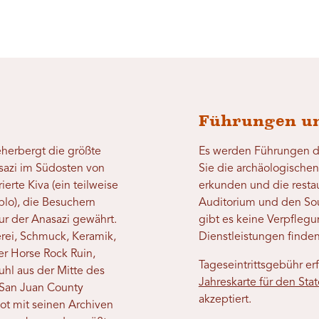
Führungen un
herbergt die größte
Es werden Führungen du
sazi im Südosten von
Sie die archäologische
erte Kiva (ein teilweise
erkunden und die resta
lo), die Besuchern
Auditorium und den Sou
ur der Anasazi gewährt.
gibt es keine Verpfleg
erei, Schmuck, Keramik,
Dienstleistungen finden
r Horse Rock Ruin,
Tageseintrittsgebühr erf
hl aus der Mitte des
Jahreskarte für den Stat
n San Juan County
akzeptiert.
t mit seinen Archiven