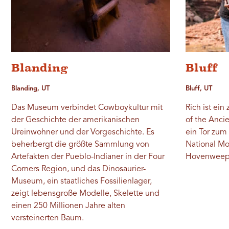
Blanding
Bluff
Blanding, UT
Bluff, UT
Das Museum verbindet Cowboykultur mit
Rich ist ein
der Geschichte der amerikanischen
of the Anci
Ureinwohner und der Vorgeschichte. Es
ein Tor zum
beherbergt die größte Sammlung von
National Mo
Artefakten der Pueblo-Indianer in der Four
Hovenweep 
Corners Region, und das Dinosaurier-
Museum, ein staatliches Fossilienlager,
zeigt lebensgroße Modelle, Skelette und
einen 250 Millionen Jahre alten
versteinerten Baum.