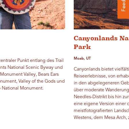
Canyonlands Na
Park
Moab, UT
 zentraler Punkt entlang des Trail
ents National Scenic Byway und
Canyonlands bietet vielfält
 Monument Valley, Bears Ears
Reiseerlebnisse, von erha
nument, Valley of the Gods und
in den abgelegeneren Geb
National Monument.
über moderate Wanderung
Needles-Distrikt bis hin zu
eine eigene Version einer 
meistfotografierten Lands
Westens, dem Mesa Arch, z