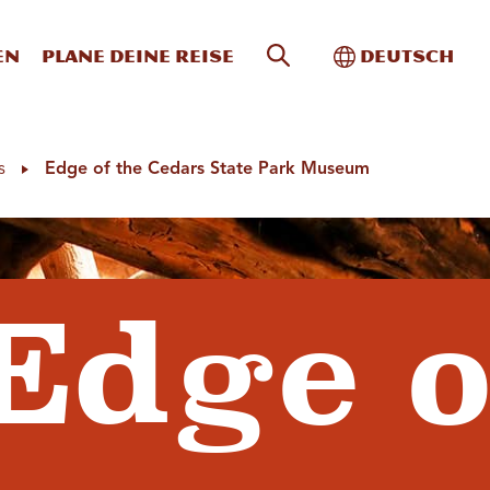
Website-Suche
Toggle Intern
en
Plane deine Reise
Deutsch
s
Edge of the Cedars State Park Museum
Edge o