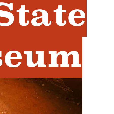
State
seum