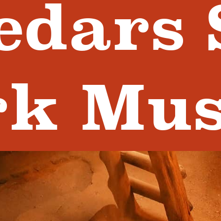
edars 
rk Mu