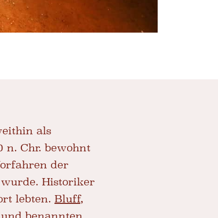
eithin als
0 n. Chr. bewohnt
Vorfahren der
wurde. Historiker
rt lebten.
Bluff,
e und benannten