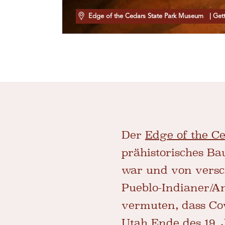
Edge of the Cedars State Park Museum
| Get
Der
Edge of the C
prähistorisches Ba
war und von versc
Pueblo-Indianer/A
vermuten, dass Co
Utah
Ende des 19. 