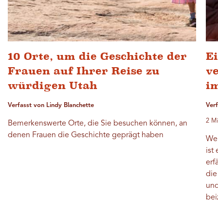
10 Orte, um die Geschichte der
Ei
Frauen auf Ihrer Reise zu
v
würdigen Utah
i
Verfasst von Lindy Blanchette
Verf
2 Mi
Bemerkenswerte Orte, die Sie besuchen können, an
denen Frauen die Geschichte geprägt haben
Wen
ist
erf
die
und
bei