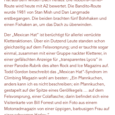
Hat aus dem wilden Dach heraus. Die Robbins-Turner-
Route wird heute mit A2 bewertet. Die Bandito-Route
wurde 1981 von Stan Mish und Dan Langmade
erstbegangen. Die beiden brachten fünf Bohrhaken und
einen Fixhaken an, um das Dach zu überwinden.
Der „Mexican Hat“ ist berüchtigt für allerlei verrückte
Kletteraktionen. Über ein Dutzend Leute standen schon
gleichzeitig auf dem Felsvorsprung; und er tauchte sogar
einmal, zusammen mit einer Gruppe nackter Kletterer, in
einer gefälschten Anzeige für „transparentes Lycra“ in
einer Parodie-Rubrik des alten Rock and Ice Magazins auf.
Todd Gordon beschreibt das „Mexican Hat“-Syndrom im
Climbing Magazin wohl am besten: „Ein Pfannkuchen,
anders kann ich es nicht beschreiben; ein Pfannkuchen,
gestapelt auf der Spitze eines Geröllkegels … auf dem
Felsvorsprung, einer Colaflasche; darin befindet sich eine
Visitenkarte von Bill Forrest und ein Foto aus einem
Motorradmagazin von einer üppigen, barbusigen Frau auf