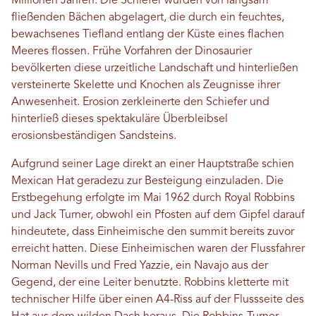
Millionen Jahren. Die Schiefer wurden von langsam
fließenden Bächen abgelagert, die durch ein feuchtes,
bewachsenes Tiefland entlang der Küste eines flachen
Meeres flossen. Frühe Vorfahren der Dinosaurier
bevölkerten diese urzeitliche Landschaft und hinterließen
versteinerte Skelette und Knochen als Zeugnisse ihrer
Anwesenheit. Erosion zerkleinerte den Schiefer und
hinterließ dieses spektakuläre Überbleibsel
erosionsbeständigen Sandsteins.
Aufgrund seiner Lage direkt an einer Hauptstraße schien
Mexican Hat geradezu zur Besteigung einzuladen. Die
Erstbegehung erfolgte im Mai 1962 durch Royal Robbins
und Jack Turner, obwohl ein Pfosten auf dem Gipfel darauf
hindeutete, dass Einheimische den summit bereits zuvor
erreicht hatten. Diese Einheimischen waren der Flussfahrer
Norman Nevills und Fred Yazzie, ein Navajo aus der
Gegend, der eine Leiter benutzte. Robbins kletterte mit
technischer Hilfe über einen A4-Riss auf der Flussseite des