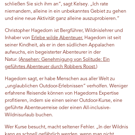
schließen Sie sich ihm an“, sagt Kelsey. „Ich rate
niemandem, alleine in ein unbekanntes Gebiet zu gehen
und eine neue Aktivität ganz alleine auszuprobieren.“
Christopher Hagedorn ist Bergführer, Wildnislehrer und
Inhaber von
Erlebe wilde Abenteuer.
Hagedorn ist seit
seiner Kindheit, als er in den südlichen Appalachen
aufwuchs, ein begeisterter Abenteurer in der
Natur.
(Ansehen: Genehmigung von Solitude: Ein
geführtes Abenteuer durch Robbers Roost.)
Hagedorn sagt, er habe Menschen aus aller Welt zu
„unglaublichen Outdoor-Erlebnissen“ verholfen. Weniger
erfahrene Reisende können von Hagedorns Expertise
profitieren, indem sie einen seiner Outdoor-Kurse, eine
geführte Abenteuerreise oder einen All-inclusive-
Wildnisurlaub buchen.
Wer Kurse besucht, macht seltener Fehler. „In der Wildnis
kann es schnell gefährlich werden, wenn man nicht