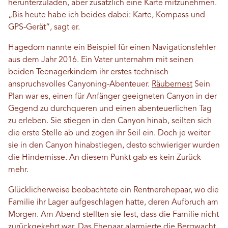
herunterzuladen, aber zusätzlich eine Karte mitzunehmen.
„Bis heute habe ich beides dabei: Karte, Kompass und
GPS-Gerät“, sagt er.
Hagedorn nannte ein Beispiel für einen Navigationsfehler
aus dem Jahr 2016. Ein Vater unternahm mit seinen
beiden Teenagerkindern ihr erstes technisch
anspruchsvolles Canyoning-Abenteuer.
Räubernest
Sein
Plan war es, einen für Anfänger geeigneten Canyon in der
Gegend zu durchqueren und einen abenteuerlichen Tag
zu erleben. Sie stiegen in den Canyon hinab, seilten sich
die erste Stelle ab und zogen ihr Seil ein. Doch je weiter
sie in den Canyon hinabstiegen, desto schwieriger wurden
die Hindernisse. An diesem Punkt gab es kein Zurück
mehr.
Glücklicherweise beobachtete ein Rentnerehepaar, wo die
Familie ihr Lager aufgeschlagen hatte, deren Aufbruch am
Morgen. Am Abend stellten sie fest, dass die Familie nicht
zurückgekehrt war. Das Ehepaar alarmierte die Bergwacht,