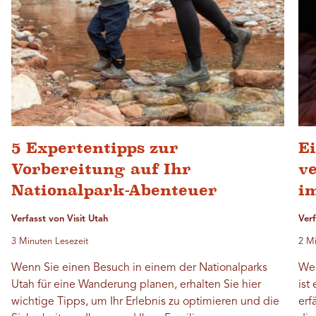
5 Expertentipps zur
Ei
Vorbereitung auf Ihr
v
Nationalpark-Abenteuer
i
Verfasst von Visit Utah
Verf
3 Minuten Lesezeit
2 Mi
Wenn Sie einen Besuch in einem der Nationalparks
Wen
Utah für eine Wanderung planen, erhalten Sie hier
ist
wichtige Tipps, um Ihr Erlebnis zu optimieren und die
erf