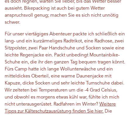
es doch regnen, warten Sie lieber, bis das Wetter besser
aussieht. Bikepacking ist auch bei gutem Wetter
anspruchsvoll genug; machen Sie es sich nicht unnötig
schwer.
Für unser viertägiges Abenteuer packte ich schließlich ein
lang- und ein kurzärmeliges Radtrikot, eine Radhose, zwei
Sitzpolster, zwei Paar Handschuhe und Socken sowie eine
leichte Regenjacke ein. Packt unbedingt Mountainbike-
Schuhe ein, die ihr den ganzen Tag bequem tragen könnt.
Fürs Camp hatte ich lange Wollunterwäsche und ein
mitteldickes Oberteil, eine warme Daunenjacke mit
Kapuze, dicke Socken und sehr leichte Turnschuhe dabei.
Wir zelteten bei Temperaturen um die -4 Grad Celsius,
und obwohl es morgens etwas kühl war, fühlte ich mich
nicht unterausgerüstet. Radfahren im Winter?
Weitere
Tipps zur Kälteschutzausrüstung finden Sie hier.
Die