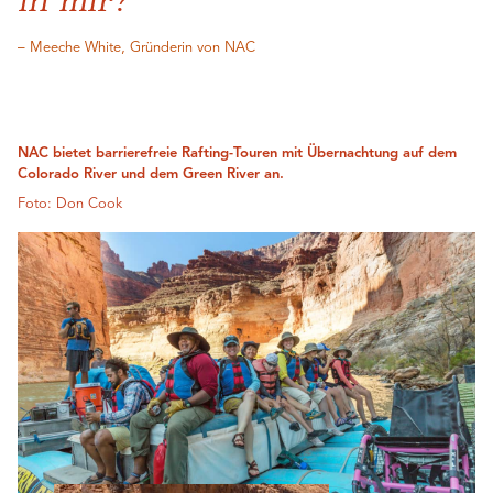
in mir?‘“
– Meeche White, Gründerin von NAC
NAC bietet barrierefreie Rafting-Touren mit Übernachtung auf dem
Colorado River und dem Green River an.
Foto: Don Cook