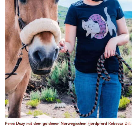
Penni Duzy mit dem goldenen Norwegischen Fjordpferd Rebecca Dill.