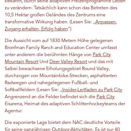
bekannt, durch seine adaptiven Freizeitprogramme Leben
zu verändern. Tatsächlich kann schon das Betreten des
10,5 Hektar großen Geländes des Zentrums eine
transformative Wirkung haben. (Lesen Sie: „
Anpassen,
Zugang erhalten, Erfolg haben
”)
Die Aussicht vom auf 1830 Metern Höhe gelegenen
Bronfman Family Ranch and Education Center umfasst
unter anderem die berühmten Hänge von
Park City
Mountain Resort
Und
Deer Valley Resort
und das mit
Salbei bewachsene Erholungsgebiet Round Valley,
durchzogen von Mountainbike-Strecken, asphaltierten
Radwegen und nahegelegenen Fußball- und
Softballfeldern (Lesen Sie: „
Insider-Leitfaden zu Park City
Angrenzend an die Felder befindet sich die
Park City
Eisarena, Heimat des adaptiven Schlittenhockeyteams der
Agentur.
Die exponierte Lage bietet dem NAC deutliche Vorteile
für seine ganzjährigen Outdoor-Aktivitäten. Es ist nur 40