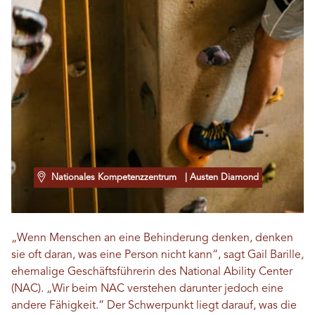
Nationales Kompetenzzentrum
| Austen Diamond
„Wenn Menschen an eine Behinderung denken, denken
sie oft daran, was eine Person nicht kann“, sagt Gail Barille,
ehemalige Geschäftsführerin des National Ability Center
(NAC). „Wir beim NAC verstehen darunter jedoch eine
andere Fähigkeit.“ Der Schwerpunkt liegt darauf, was die