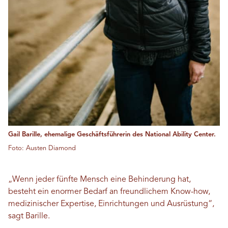
Gail Barille, ehemalige Geschäftsführerin des National Ability Center.
Foto: Austen Diamond
„Wenn jeder fünfte Mensch eine Behinderung hat,
besteht ein enormer Bedarf an freundlichem Know-how,
medizinischer Expertise, Einrichtungen und Ausrüstung“,
sagt Barille.