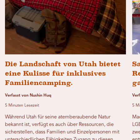
Die Landschaft von Utah bietet
Sa
eine Kulisse für inklusives
R
Familiencamping.
g
Verfasst von Nushin Huq
Ver
5 Minuten Lesezeit
5 Mi
Während Utah für seine atemberaubende Natur
Mac
bekannt ist, verfügt es auch über Ressourcen, die
LGB
sicherstellen, dass Familien und Einzelpersonen mit
zwe
unterschiedlichen Fähigkeiten Zugang zu diesen
ent