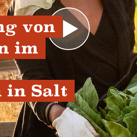
g von 
 im 
in Salt 