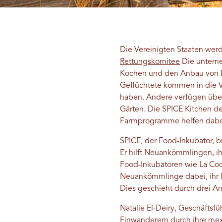
Die Vereinigten Staaten werd
Rettungskomitee
Die untern
Kochen und den Anbau von L
Geflüchtete kommen in die V
haben. Andere verfügen über
Gärten. Die SPICE Kitchen d
Farmprogramme helfen dabei,
SPICE, der Food-Inkubator, b
Er hilft Neuankömmlingen, ih
Food-Inkubatoren wie La Coci
Neuankömmlinge dabei, ihr l
Dies geschieht durch drei A
Natalie El-Deiry, Geschäfts
Einwanderern durch ihre mexi