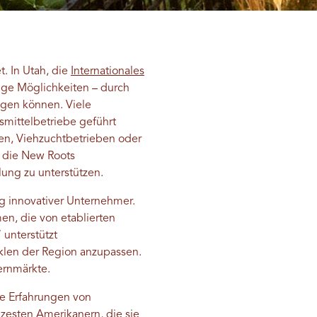
. In Utah, die
Internationales
ge Möglichkeiten – durch
ingen können.
Viele
smittelbetriebe geführt
en, Viehzuchtbetrieben oder
d die New Roots
ung zu unterstützen.
g innovativer Unternehmer.
en, die von etablierten
 unterstützt
klen der Region anzupassen.
ernmärkte.
ie Erfahrungen von
lzesten Amerikanern, die sie