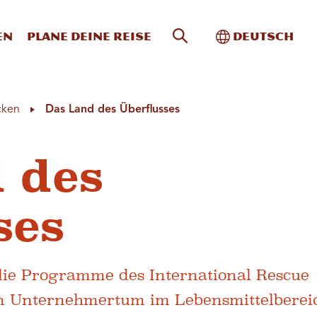
Website-Suche
Toggle Intern
en
Plane deine Reise
Deutsch
cken
Das Land des Überflusses
 des
ses
die Programme des International Rescue
n Unternehmertum im Lebensmittelberei