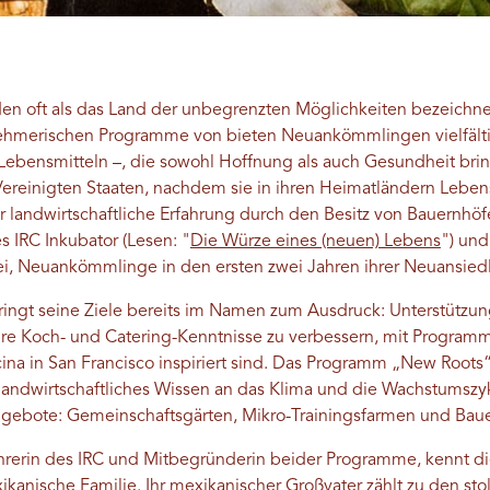
en oft als das Land der unbegrenzten Möglichkeiten bezeichnet
ehmerischen Programme von bieten Neuankömmlingen vielfälti
ebensmitteln –, die sowohl Hoffnung als auch Gesundheit br
ereinigten Staaten, nachdem sie in ihren Heimatländern Leben
 landwirtschaftliche Erfahrung durch den Besitz von Bauernhöf
es IRC
Inkubator
(Lesen: "
Die Würze eines (neuen) Lebens
") un
 Neuankömmlinge in den ersten zwei Jahren ihrer Neuansiedl
ringt seine Ziele bereits im Namen zum Ausdruck: Unterstützun
re Koch- und Catering-Kenntnisse zu verbessern, mit Programm
na in San Francisco inspiriert sind. Das Programm „New Roots“
andwirtschaftliches Wissen an das Klima und die Wachstumszy
ngebote: Gemeinschaftsgärten, Mikro-Trainingsfarmen und Bau
führerin des IRC und Mitbegründerin beider Programme, kennt d
kanische Familie. Ihr mexikanischer Großvater zählt zu den sto