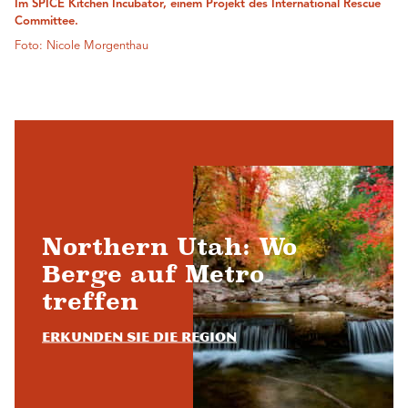
Im SPICE Kitchen Incubator, einem Projekt des International Rescue
Committee.
Foto: Nicole Morgenthau
Northern Utah: Wo
Berge auf Metro
treffen
Erkunden Sie die Region