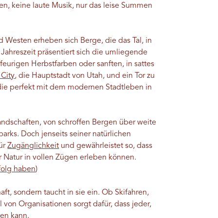
n, keine laute Musik, nur das leise Summen
 Westen erheben sich Berge, die das Tal, in
 Jahreszeit präsentiert sich die umliegende
eurigen Herbstfarben oder sanften, in sattes
 City
, die Hauptstadt von Utah, und ein Tor zu
e perfekt mit dem modernen Stadtleben in
andschaften, von schroffen Bergen über weite
arks. Doch jenseits seiner natürlichen
für
Zugänglichkeit
und gewährleistet so, dass
r Natur in vollen Zügen erleben können.
folg haben
)
t, sondern taucht in sie ein. Ob Skifahren,
 von Organisationen sorgt dafür, dass jeder,
men kann.