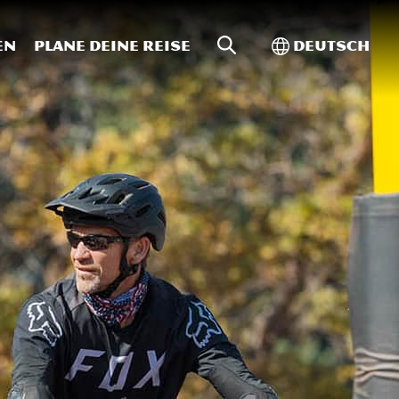
Website-Suche
Toggle Intern
en
Plane deine Reise
Deutsch