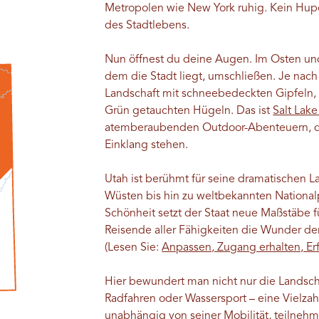
Metropolen wie New York ruhig. Kein Hupe
des Stadtlebens.
Nun öffnest du deine Augen. Im Osten und
dem die Stadt liegt, umschließen. Je nach
Landschaft mit schneebedeckten Gipfeln, f
Grün getauchten Hügeln. Das ist
Salt Lake
atemberaubenden Outdoor-Abenteuern, di
Einklang stehen.
Utah ist berühmt für seine dramatischen L
Wüsten bis hin zu weltbekannten Nationalp
Schönheit setzt der Staat neue Maßstäbe 
Reisende aller Fähigkeiten die Wunder de
(Lesen Sie:
Anpassen, Zugang erhalten, Er
Hier bewundert man nicht nur die Landschaf
Radfahren oder Wassersport – eine Vielzahl
unabhängig von seiner Mobilität, teilneh