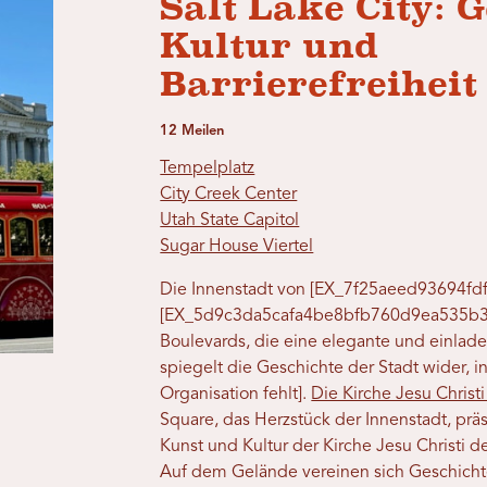
Salt Lake City: G
Kultur und
Barrierefreiheit
12 Meilen
Tempelplatz
City Creek Center
Utah State Capitol
Sugar House Viertel
Die Innenstadt von [EX_7f25aeed93694fdf
[EX_5d9c3da5cafa4be8bfb760d9ea535b3
Boulevards, die eine elegante und einlad
spiegelt die Geschichte der Stadt wider, 
Organisation fehlt].
Die Kirche Jesu Christ
Square, das Herzstück der Innenstadt, präsen
Kunst und Kultur der Kirche Jesu Christi d
Auf dem Gelände vereinen sich Geschich