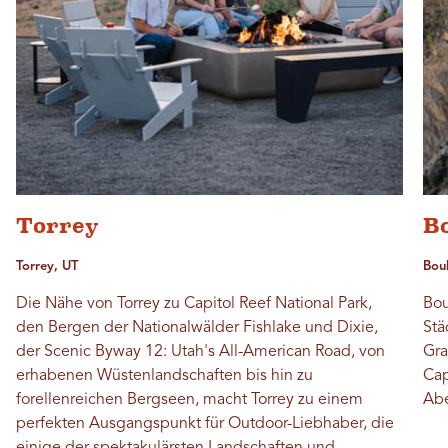
Torrey
B
Torrey, UT
Bou
Die Nähe von Torrey zu Capitol Reef National Park,
Bou
den Bergen der Nationalwälder Fishlake und Dixie,
Stä
der Scenic Byway 12: Utah's All-American Road, von
Gra
erhabenen Wüstenlandschaften bis hin zu
Cap
forellenreichen Bergseen, macht Torrey zu einem
Abe
perfekten Ausgangspunkt für Outdoor-Liebhaber, die