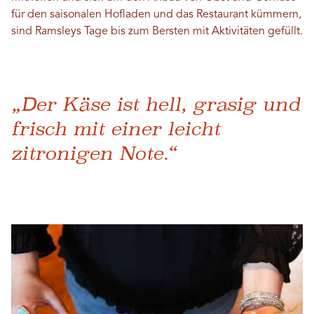
für den saisonalen Hofladen und das Restaurant kümmern,
sind Ramsleys Tage bis zum Bersten mit Aktivitäten gefüllt.
„Der Käse ist hell, grasig und
frisch mit einer leicht
zitronigen Note.“