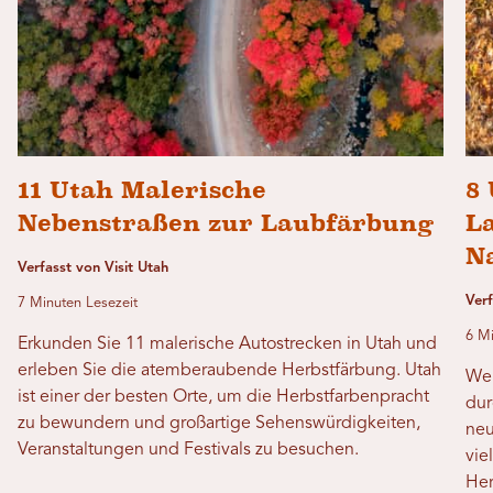
11 Utah Malerische
8
Nebenstraßen zur Laubfärbung
L
N
Verfasst von Visit Utah
Ver
7 Minuten Lesezeit
6 Mi
Erkunden Sie 11 malerische Autostrecken in Utah und
erleben Sie die atemberaubende Herbstfärbung. Utah
Wen
ist einer der besten Orte, um die Herbstfarbenpracht
dur
zu bewundern und großartige Sehenswürdigkeiten,
neu
Veranstaltungen und Festivals zu besuchen.
vie
Her