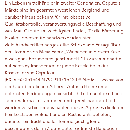
Ein Lebensmittelhändler in zweiter Generation,
Caputo's
Märkte
sind im gesamten westlichen Bergland und
darüber hinaus bekannt für ihre obsessive
Qualitätskontrolle, verantwortungsvolle Beschaffung und,
was Matt Caputo am wichtigsten findet, für die Förderung
lokaler Lebensmittelhandwerker (darunter
viele
handwerklich hergestellte Schokolade
Er sagt über
den Tomme von Mesa Farm: „Wir haben in diesem Käse
etwas ganz Besonderes geschmeckt.“ In Zusammenarbeit
mit Ramsley transportiert er junge Käselaibe in die
Käsekeller von Caputo in
[EX_6ca00f51a442479091471b12f0924d06__, wo sie von
der hauptberuflichen Affineur Antonia Horne unter
optimalen Bedingungen hinsichtlich Luftfeuchtigkeit und
Temperatur weiter verfeinert und gereift werden. Dort
werden verschiedene Varianten dieses Alpkäses direkt im
Feinkostladen verkauft und an Restaurants geliefert,
darunter ein traditioneller Tomme (auch „Tome“
geschrieben), der in Ziegenbutter getränkte Bandagen