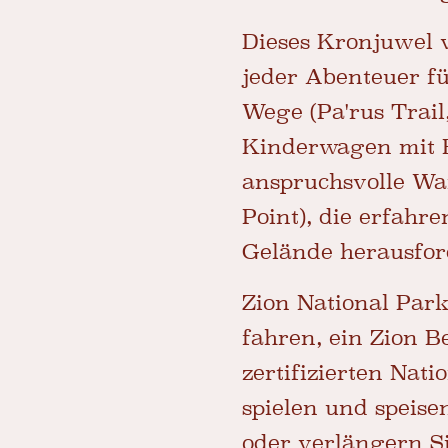
Dieses Kronjuwel
jeder Abenteuer fü
Wege (Pa'rus Trail
Kinderwagen mit B
anspruchsvolle Wa
Point), die erfah
Gelände herausfor
Zion National Park
fahren, ein Zion B
zertifizierten Nat
spielen und speise
oder verlängern S