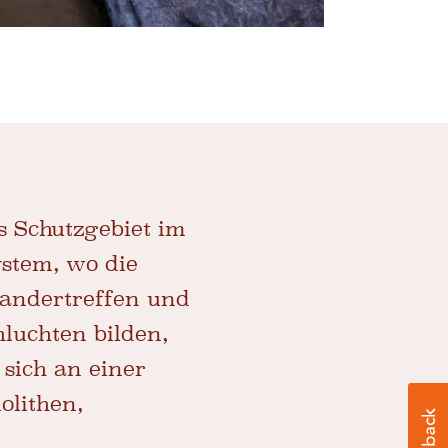
s Schutzgebiet im
ystem, wo die
nandertreffen und
hluchten bilden,
sich an einer
lithen,