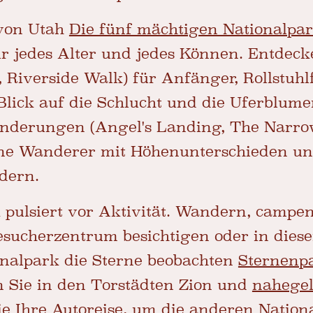
 von Utah
Die fünf mächtigen Nationalpa
r jedes Alter und jedes Können. Entdecke
, Riverside Walk) für Anfänger, Rollstuh
lick auf die Schlucht und die Uferblume
nderungen (Angel's Landing, The Narro
rene Wanderer mit Höhenunterschieden u
dern.
 pulsiert vor Aktivität. Wandern, campen
esucherzentrum besichtigen oder in dies
ionalpark die Sterne beobachten
Sternenp
n Sie in den Torstädten Zion und
nahegel
ie Ihre Autoreise, um die anderen Nation