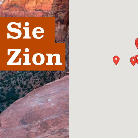
Sie 
 Zion