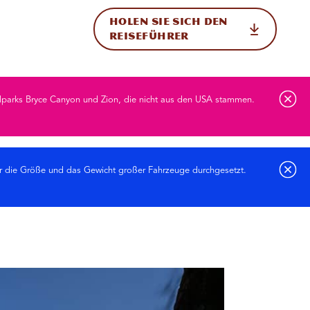
HOLEN SIE SICH DEN
ational
REISEFÜHRER
nalparks Bryce Canyon und Zion, die nicht aus den USA stammen.
r die Größe und das Gewicht großer Fahrzeuge durchgesetzt.