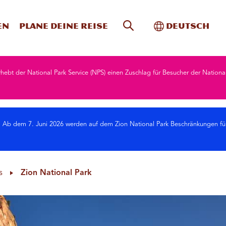
Website-Suche
Toggle Intern
en
Plane deine Reise
Deutsch
rhebt der National Park Service (NPS) einen Zuschlag für Besucher der Natio
Ab dem 7. Juni 2026 werden auf dem Zion National Park Beschränkungen fü
s
Zion National Park