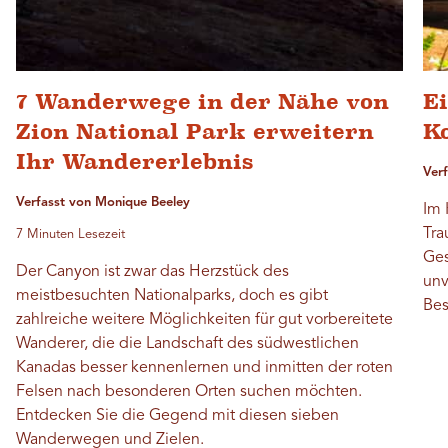
7 Wanderwege in der Nähe von
E
Zion National Park erweitern
K
Ihr Wandererlebnis
Ver
Verfasst von Monique Beeley
Im 
Tra
7 Minuten Lesezeit
Ges
Der Canyon ist zwar das Herzstück des
unv
meistbesuchten Nationalparks, doch es gibt
Bes
zahlreiche weitere Möglichkeiten für gut vorbereitete
Wanderer, die die Landschaft des südwestlichen
Kanadas besser kennenlernen und inmitten der roten
Felsen nach besonderen Orten suchen möchten.
Entdecken Sie die Gegend mit diesen sieben
Wanderwegen und Zielen.