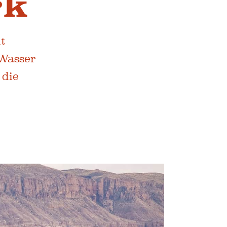
rk
t
 Wasser
 die