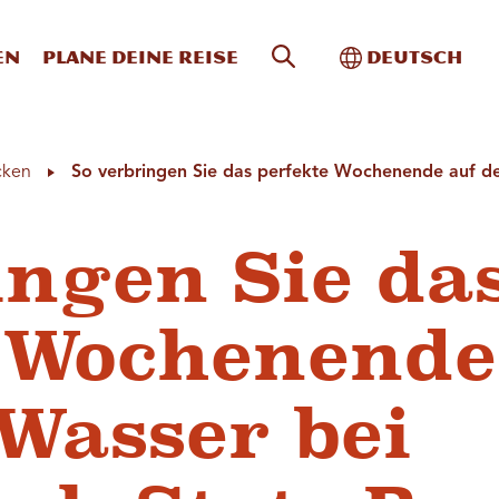
Website-Suche
Toggle Intern
en
Plane deine Reise
Deutsch
cken
So verbringen Sie das perfekte Wochenende auf d
ingen Sie da
e Wochenende
Wasser bei