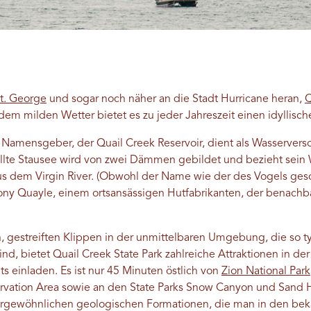
t. George
und sogar noch näher an die Stadt Hurricane heran,
Q
m milden Wetter bietet es zu jeder Jahreszeit einen idyllisc
 Namensgeber, der Quail Creek Reservoir, dient als Wasservers
ellte Stausee wird von zwei Dämmen gebildet und bezieht sein 
us dem Virgin River. (Obwohl der Name wie der des Vogels gesc
ny Quayle, einem ortsansässigen Hutfabrikanten, der bena
 gestreiften Klippen in der unmittelbaren Umgebung, die so ty
d, bietet Quail Creek State Park zahlreiche Attraktionen in der
s einladen. Es ist nur 45 Minuten östlich von
Zion National Park
ervation Area sowie an den State Parks Snow Canyon und Sand 
ßergewöhnlichen geologischen Formationen, die man in den beka