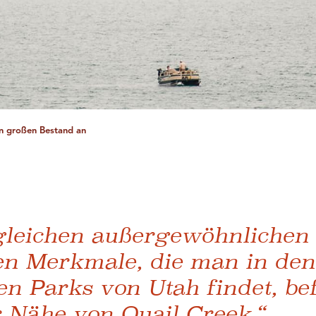
nen großen Bestand an
 gleichen außergewöhnlichen
en Merkmale, die man in den
en Parks von Utah findet, be
r Nähe von Quail Creek.“