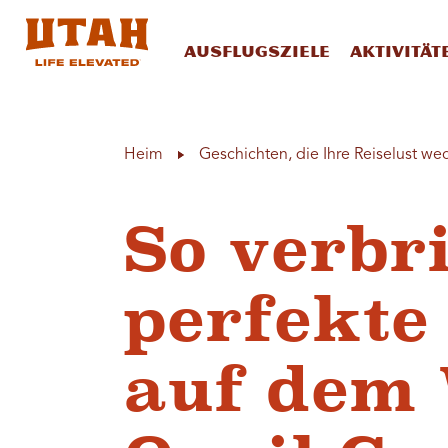
Ausflugsziele
Aktivität
Skip to content
Heim
Geschichten, die Ihre Reiselust we
So verbr
perfekt
auf dem 