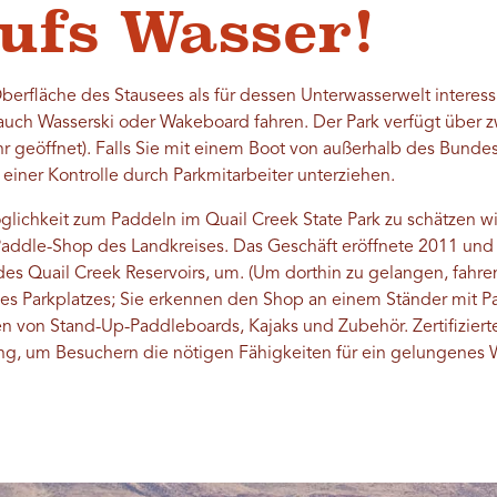
ufs Wasser!
berfläche des Stausees als für dessen Unterwasserwelt interes
uch Wasserski oder Wakeboard fahren. Der Park verfügt über z
Uhr geöffnet). Falls Sie mit einem Boot von außerhalb des Bunde
einer Kontrolle durch Parkmitarbeiter unterziehen.
lichkeit zum Paddeln im Quail Creek State Park zu schätzen wi
 Paddle-Shop des Landkreises. Das Geschäft eröffnete 2011 und
des Quail Creek Reservoirs, um. (Um dorthin zu gelangen, fahr
es Parkplatzes; Sie erkennen den Shop an einem Ständer mit Pa
 von Stand-Up-Paddleboards, Kajaks und Zubehör. Zertifizierte
ung, um Besuchern die nötigen Fähigkeiten für ein gelungen