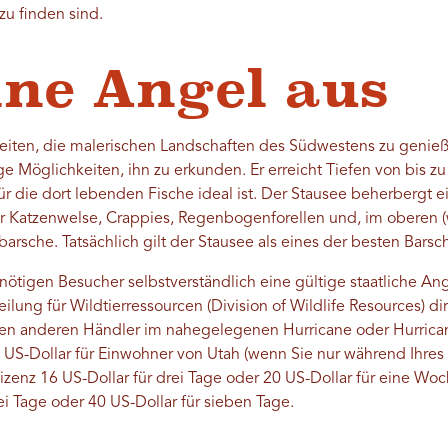
zu finden sind.
ine Angel aus
eiten, die malerischen Landschaften des Südwestens zu genieß
ige Möglichkeiten, ihn zu erkunden. Er erreicht Tiefen von bis 
r die dort lebenden Fische ideal ist. Der Stausee beherbergt ei
er Katzenwelse, Crappies, Regenbogenforellen und, im oberen 
rsche. Tatsächlich gilt der Stausee als eines der besten Bars
igen Besucher selbstverständlich eine gültige staatliche Ange
lung für Wildtierressourcen (Division of Wildlife Resources) di
en anderen Händler im nahegelegenen Hurricane oder Hurricane 
 US-Dollar für Einwohner von Utah (wenn Sie nur während Ihres
izenz 16 US-Dollar für drei Tage oder 20 US-Dollar für eine Woc
rei Tage oder 40 US-Dollar für sieben Tage.