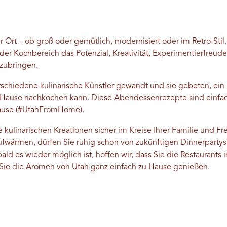
r Ort – ob groß oder gemütlich, modernisiert oder im Retro-St
eder Kochbereich das Potenzial, Kreativität, Experimentierfreu
zubringen.
rschiedene kulinarische Künstler gewandt und sie gebeten, ein
 zu Hause nachkochen kann. Diese Abendessenrezepte sind einfa
Hause (#UtahFromHome).
kulinarischen Kreationen sicher im Kreise Ihrer Familie und F
ufwärmen, dürfen Sie ruhig schon von zukünftigen Dinnerpart
ald es wieder möglich ist, hoffen wir, dass Sie die Restaurants 
Sie die Aromen von Utah ganz einfach zu Hause genießen.