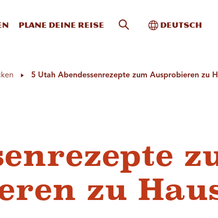
Website-Suche
Toggle Intern
en
Plane deine Reise
Deutsch
cken
5 Utah Abendessenrezepte zum Ausprobieren zu 
senrezepte 
eren zu Hau