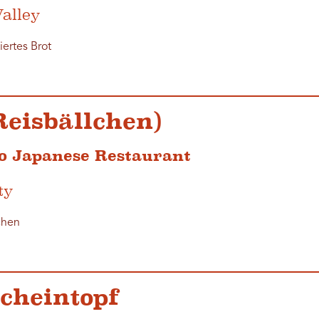
alley
iertes Brot
(Reisbällchen)
o Japanese Restaurant
ty
chen
scheintopf