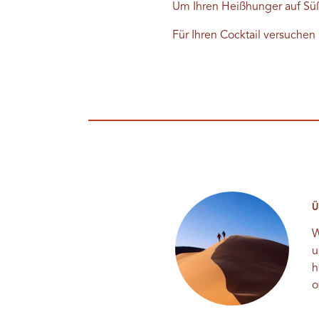
Um Ihren Heißhunger auf Süß
Für Ihren Cocktail versuchen
Ü
W
u
h
o