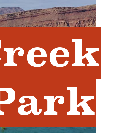
Creek
 Park