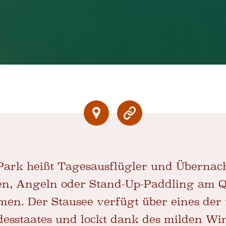
 Park heißt Tagesausflügler und Überna
n, Angeln oder Stand-Up-Paddling am Q
men. Der Stausee verfügt über eines de
esstaates und lockt dank des milden Wi