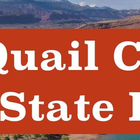
Quail 
State