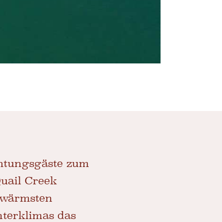
chtungsgäste zum
uail Creek
r wärmsten
nterklimas das