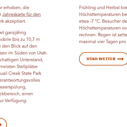
hr erhoben, die
Frühling und Herbst bie
er
Jahreskarte für den
Höchsttemperaturen bei
ark akzeptiert.
etwa -7 °C. Besucher d
Höchsttemperaturen von
et ganzjährig
rechnen. Regen ist selte
bile (bis zu 10,7 m
maximal vier Tagen pro
e den Blick auf den
lsen im Süden von Utah.
Utah Wetter
schattigen Unterstand,
meisten Stellplätze
ail Creek State Park
 verantwortungsvolles
asserspülung,
ckbereich, einen
zur Verfügung.