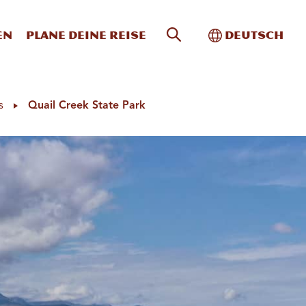
Website-Suche
Toggle Intern
en
Plane deine Reise
Deutsch
s
Quail Creek State Park