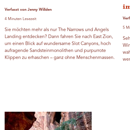
i
Verfasst von Jenny Willden
Verf
4 Minuten Lesezeit
5 Mi
Sie möchten mehr als nur The Narrows und Angels
Landing entdecken? Dann fahren Sie nach East Zion,
Seh
um einen Blick auf wundersame Slot Canyons, hoch
Win
aufragende Sandsteinmonolithen und purpurrote
wah
Klippen zu erhaschen – ganz ohne Menschenmassen.
wer