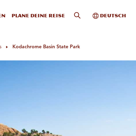
Website-Suche
Toggle Intern
en
Plane deine Reise
Deutsch
s
Kodachrome Basin State Park