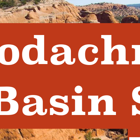
odach
Basin 