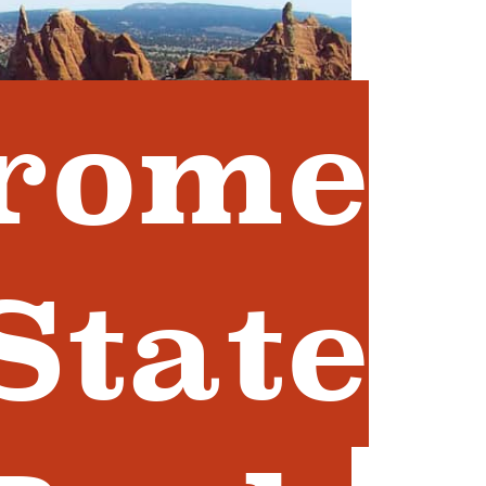
rome
State