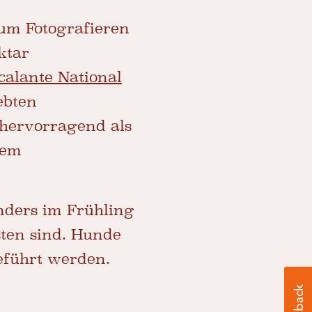
zum Fotografieren
ktar
calante National
ebten
 hervorragend als
nem
onders im Frühling
ten sind. Hunde
geführt werden.