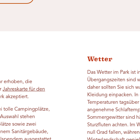
Wetter
Das Wetter im Park ist 
Übergangszeiten sind w
hr erhoben, die
daher sollten Sie sich
er
Jahreskarte für den
Kleidung einpacken. I
ark akzeptiert.
Temperaturen tagsüber 
i tolle Campingplätze,
angenehme Schlaftempe
r Auswahl stehen
Sommergewitter sind häu
lätze sowie zwei
Sturzfluten achten. Im 
einem Sanitärgebäude,
null Grad fallen, währ
lspendern ausgestattet.