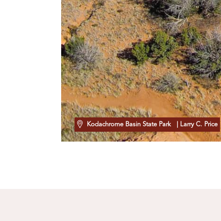
Kodachrome Basin State Park
| Larry C. Price