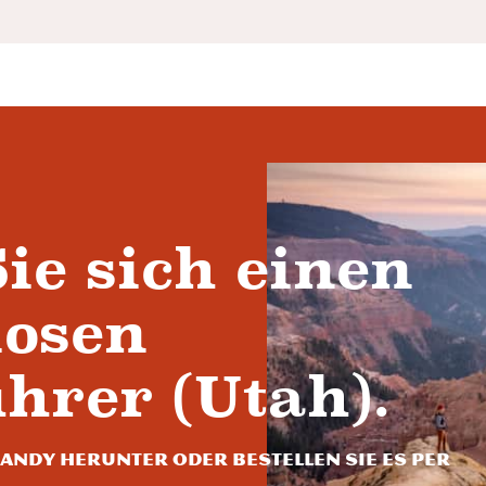
ie sich einen
losen
hrer (Utah).
 Handy herunter oder bestellen Sie es per