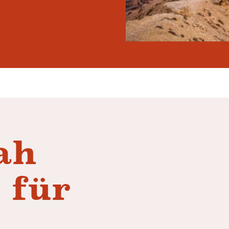
ah
 für