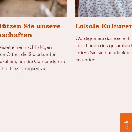
tützen Sie unsere
Lokale Kulture
schaften
Würdigen Sie das reiche E
Traditionen des gesamten 
eistet einen nachhaltigen
indem Sie sie nachdenkli
den Orten, die Sie erkunden.
erkunden.
lokal ein, um die Gemeinden zu
ihre Einzigartigkeit zu