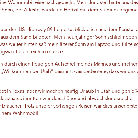
eine Wohnmobilreise nachgedacht. Mein Jüngster hatte uns das
r Sohn, der Älteste, würde im Herbst mit dem Studium beginne
r den US-Highway 89 holperte, blickte ich aus dem Fenster au
g aus dem Sand bildeten. Mein neunjähriger Sohn schlief neben
twas weiter hinten saß mein älterer Sohn am Laptop und füllte s
rungswoche einreichen musste.
h durch einen freudigen Aufschrei meines Mannes und meiner 
 „Willkommen bei Utah“ passiert, was bedeutete, dass wir uns
ebt in Texas, aber wir machen häufig Urlaub in Utah und genieß
desstaates inmitten wunderschöner und abwechslungsreicher L
e brauchen
Trotz unserer vorherigen Reisen war dies unser erste
 einem Wohnmobil.