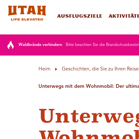
Ausflugsziele
Aktivität
Skip to content
Waldbrände verhindern
Bitte beachten Sie die Brandschutzbesti
Heim
Geschichten, die Sie zu Ihren Reise
Unterwegs mit dem Wohnmobil: Der ultimat
Unterwe
Wohnmob