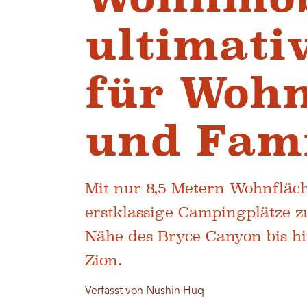
ultimati
für Woh
und Fami
Mit nur 8,5 Metern Wohnfläch
erstklassige Campingplätze z
Nähe des Bryce Canyon bis h
Zion.
Verfasst von Nushin Huq