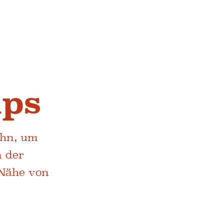
ips
ahn, um
n der
 Nähe von