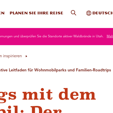
Website-Suche
Toggle In
en
Planen Sie Ihre Reise
Deutsc
mmungen und überprüfen Sie die Standorte aktiver Waldbrände in Utah.
Mehr
n inspirieren
ive Leitfaden für Wohnmobilparks und Familien-Roadtrips
gs mit dem
il: Der