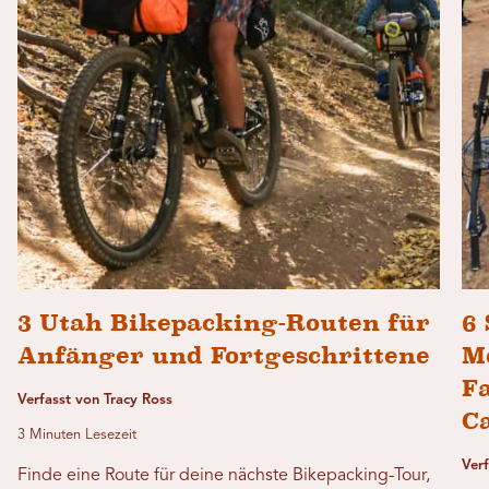
3 Utah Bikepacking-Routen für
6 
Anfänger und Fortgeschrittene
M
F
Verfasst von Tracy Ross
C
3 Minuten Lesezeit
Verf
Finde eine Route für deine nächste Bikepacking-Tour,