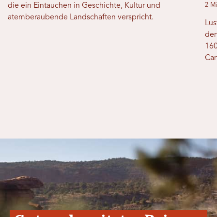
die ein Eintauchen in Geschichte, Kultur und
2 Mi
atemberaubende Landschaften verspricht.
Lus
dem
160
Cam