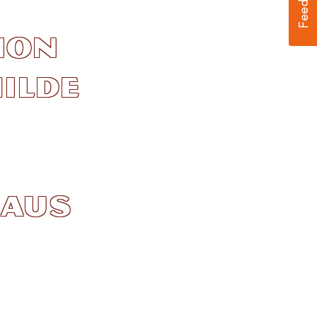
ion
ilde
 aus