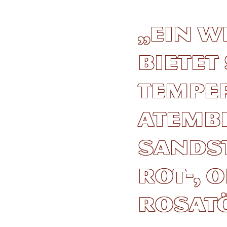
„Ein W
bietet
Tempe
atemb
Sands
Rot-, 
Rosat