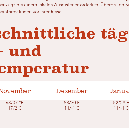
anzugs bei einem lokalen Ausrüster erforderlich. Überprüfen S
mainformationen
vor Ihrer Reise.
chnittliche täg
- und
temperatur
November
Dezember
Janua
63/
37 °F
53/30 F
52/29 
17/2
C
11/-1 C
11/-1 C