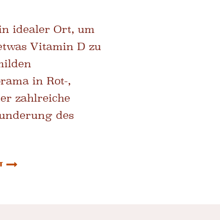
in idealer Ort, um
etwas Vitamin D zu
milden
ama in Rot-,
er zahlreiche
wunderung des
t