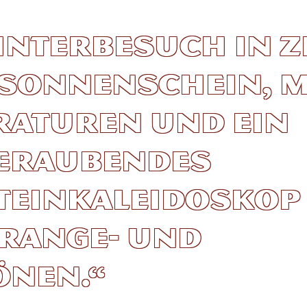
interbesuch in Z
 Sonnenschein, m
raturen und ein
eraubendes
teinkaleidoskop
Orange- und
önen.“