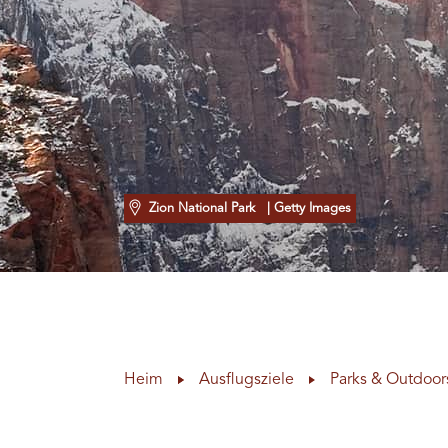
Zion National Park
| Getty Images
Heim
Ausflugsziele
Parks & Outdoor