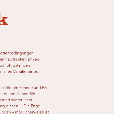
k
e Wetterbedingungen
n nachts stark sinken.
och oft unter den
n allen Variationen zu
agen können Schnee und Eis
eitet und ziehen Sie
grund winterlicher
erung planen…
Die Enge
gungen – möglicherweise ist