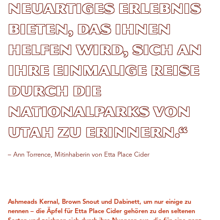
neuartiges Erlebnis
bieten, das ihnen
helfen wird, sich an
ihre einmalige Reise
durch die
Nationalparks von
Utah zu erinnern.“
– Ann Torrence, Mitinhaberin von Etta Place Cider
Ashmeads Kernal, Brown Snout und Dabinett, um nur einige zu
nennen – die Äpfel für Etta Place Cider gehören zu den seltenen