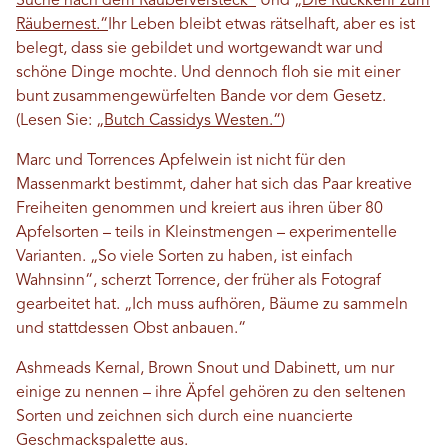
Suche nach dem Räuberversteck“
Und
„Die Rückkehr zum
Räubernest.“
Ihr Leben bleibt etwas rätselhaft, aber es ist
belegt, dass sie gebildet und wortgewandt war und
schöne Dinge mochte. Und dennoch floh sie mit einer
bunt zusammengewürfelten Bande vor dem Gesetz.
(Lesen Sie:
„Butch Cassidys Westen.“
)
Marc und Torrences Apfelwein ist nicht für den
Massenmarkt bestimmt, daher hat sich das Paar kreative
Freiheiten genommen und kreiert aus ihren über 80
Apfelsorten – teils in Kleinstmengen – experimentelle
Varianten. „So viele Sorten zu haben, ist einfach
Wahnsinn“, scherzt Torrence, der früher als Fotograf
gearbeitet hat. „Ich muss aufhören, Bäume zu sammeln
und stattdessen Obst anbauen.“
Ashmeads Kernal, Brown Snout und Dabinett, um nur
einige zu nennen – ihre Äpfel gehören zu den seltenen
Sorten und zeichnen sich durch eine nuancierte
Geschmackspalette aus.