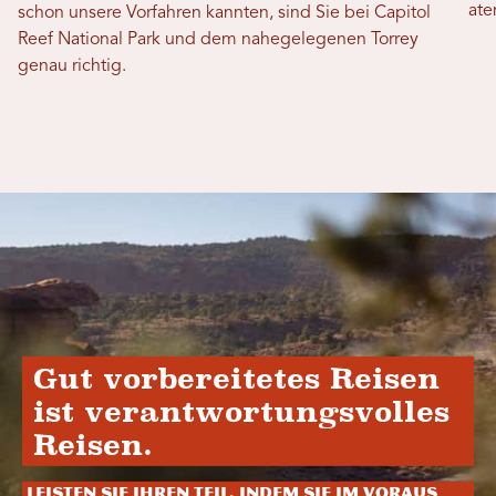
ate
schon unsere Vorfahren kannten, sind Sie bei Capitol
Reef National Park und dem nahegelegenen Torrey
genau richtig.
Gut vorbereitetes Reisen
ist verantwortungsvolles
Reisen.
Leisten Sie Ihren Teil, indem Sie im Voraus