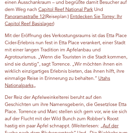
einen Ausschankraum – und begrüßte damit Besucher auf
dem Weg nach
Capitol Reef National Park
Und
Panoramastraße 12
(Reiseplan:)
Entdecken Sie Torrey: Ihr
Capitol Reef Basislager
)
Mit der Eröffnung des Verkostungsraums ist das Etta Place
Cider-Erlebnis nun fest in Etta Place verankert, einer Stadt
mit einer langen Tradition im Apfelanbau und
Agrotourismus. „Wenn die Touristen in die Stadt kommen,
sind sie durstig“, sagt Torrence. „Wir möchten ihnen ein
wirklich einzigartiges Erlebnis bieten, das ihnen hilft, ihre
einmalige Reise in Erinnerung zu behalten.“
Utahs
Nationalparks
„
Der Reiz der Apfelweinkelterei beruht auf den
Geschichten um ihre Namensgeberin, die Gesetzlose Etta
Place. Torrence und Marc stellen sich gern vor, wie sie sich
auf der Flucht mit der Wild Bunch zum Robber's Roost
hastig ein paar Äpfel schnappt. (Weiterlesen:
„Auf der