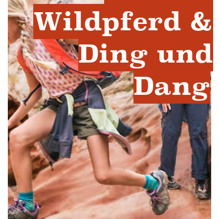
Wildpferd &
Ding und
Dang