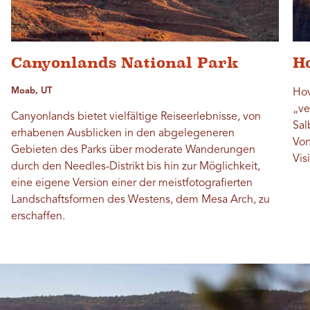
Canyonlands National Park
H
Moab, UT
Hov
„ve
Canyonlands bietet vielfältige Reiseerlebnisse, von
Sal
erhabenen Ausblicken in den abgelegeneren
Vor
Gebieten des Parks über moderate Wanderungen
Vis
durch den Needles-Distrikt bis hin zur Möglichkeit,
eine eigene Version einer der meistfotografierten
Landschaftsformen des Westens, dem Mesa Arch, zu
erschaffen.