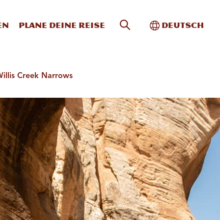
Website-Suche
Toggle Intern
en
Plane deine Reise
Deutsch
illis Creek Narrows