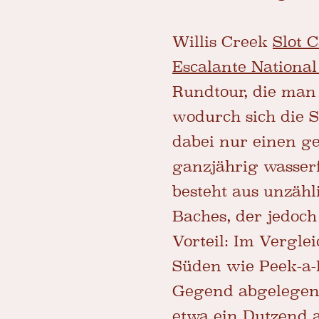
Willis Creek
Slot 
Escalante Nationa
Rundtour, die man
wodurch sich die S
dabei nur einen g
ganzjährig wasser
besteht aus unzäh
Baches, der jedoch
Vorteil: Im Vergl
Süden wie Peek-a-
Gegend abgelegen 
etwa ein Dutzend 