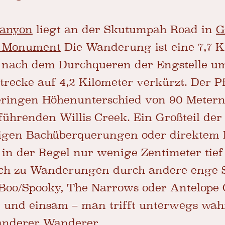
Canyon
liegt an der Skutumpah Road in
G
l Monument
Die Wanderung ist eine 7,7 K
 nach dem Durchqueren der Engstelle u
trecke auf 4,2 Kilometer verkürzt. Der 
eringen Höhenunterschied von 90 Metern
führenden Willis Creek. Ein Großteil d
ligen Bachüberquerungen oder direktem
 in der Regel nur wenige Zentimeter tief 
eich zu Wanderungen durch andere enge 
Boo/Spooky, The Narrows oder Antelope 
und einsam – man trifft unterwegs wahr
anderer Wanderer.