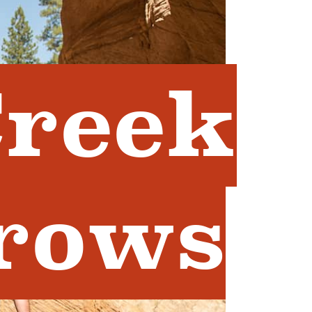
Creek
rows