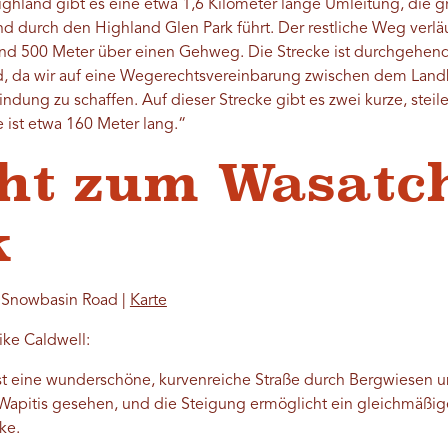
ghland gibt es eine etwa 1,6 Kilometer lange Umleitung, die g
d durch den Highland Glen Park führt. Der restliche Weg verlä
und 500 Meter über einen Gehweg. Die Strecke ist durchgehend
d, da wir auf eine Wegerechtsvereinbarung zwischen dem Land
ndung zu schaffen. Auf dieser Strecke gibt es zwei kurze, steil
e ist etwa 160 Meter lang.“
cht zum Wasatc
k
d Snowbasin Road |
Karte
ke Caldwell:
 ist eine wunderschöne, kurvenreiche Straße durch Bergwiesen 
 Wapitis gesehen, und die Steigung ermöglicht ein gleichmäßi
cke.