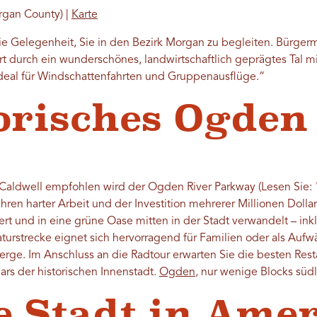
rgan County) |
Karte
e Gelegenheit, Sie in den Bezirk Morgan zu begleiten. Bürgerm
t durch ein wunderschönes, landwirtschaftlich geprägtes Tal mit
 Ideal für Windschattenfahrten und Gruppenausflüge.“
torisches Ogden
 Caldwell empfohlen wird der Ogden River Parkway (Lesen Sie: 
ren harter Arbeit und der Investition mehrerer Millionen Dolla
rt und in eine grüne Oase mitten in der Stadt verwandelt – inkl
turstrecke eignet sich hervorragend für Familien oder als Auf
rge. Im Anschluss an die Radtour erwarten Sie die besten Res
rs der historischen Innenstadt.
Ogden
, nur wenige Blocks südl
te Stadt in Ame