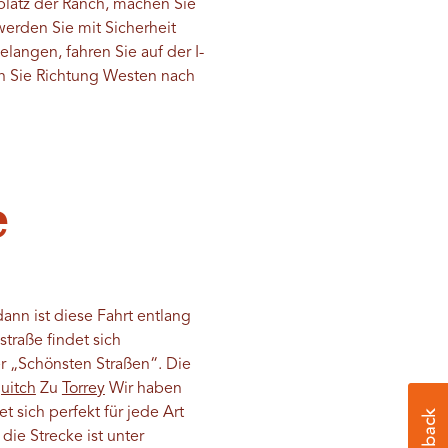
platz der Ranch, machen Sie
erden Sie mit Sicherheit
langen, fahren Sie auf der I-
en Sie Richtung Westen nach
e
nn ist diese Fahrt entlang
traße findet sich
er „Schönsten Straßen“. Die
uitch
Zu
Torrey
Wir haben
 sich perfekt für jede Art
die Strecke ist unter