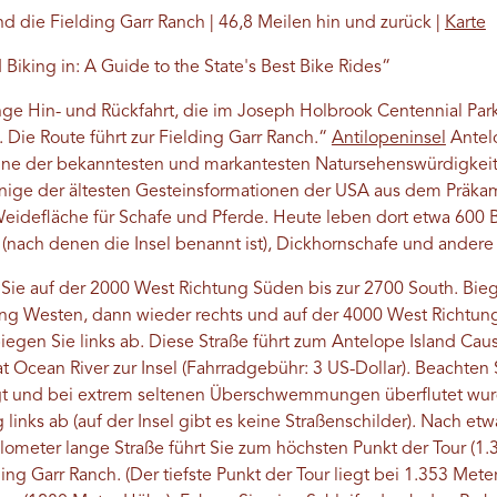
 die Fielding Garr Ranch | 46,8 Meilen hin und zurück |
Karte
 Biking in: A Guide to the State's Best Bike Rides“
ange Hin- und Rückfahrt, die im Joseph Holbrook Centennial Par
 Die Route führt zur Fielding Garr Ranch.“
Antilopeninsel
Antelo
 eine der bekanntesten und markantesten Natursehenswürdigkeite
nige der ältesten Gesteinsformationen der USA aus dem Präkamb
eidefläche für Schafe und Pferde. Heute leben dort etwa 600 B
(nach denen die Insel benannt ist), Dickhornschafe und andere
n Sie auf der 2000 West Richtung Süden bis zur 2700 South. Bie
ung Westen, dann wieder rechts und auf der 4000 West Richtu
biegen Sie links ab. Diese Straße führt zum Antelope Island Cau
t Ocean River zur Insel (Fahrradgebühr: 3 US-Dollar). Beachte
egt und bei extrem seltenen Überschwemmungen überflutet w
links ab (auf der Insel gibt es keine Straßenschilder). Nach et
Kilometer lange Straße führt Sie zum höchsten Punkt der Tour (
ing Garr Ranch. (Der tiefste Punkt der Tour liegt bei 1.353 Me