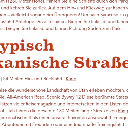
mm (1280 Meter Höhe). Fahren Sie eine Schleife durch den Park
p und kehren Sie zurück. Auf dem Hin- und Rückweg zur Ranch w
hen – vielleicht sogar beim Überqueren! Um nach Syracuse zu ge
usfahrt Antelope Drive in Layton. Biegen Sie links ab und fahr
st biegen Sie links ab und fahren Richtung Süden zum Park.
typisch
anische Straß
 | 54 Meilen Hin- und Rückfahrt |
Karte
eise die wunderschöne Landschaft von Utah erleben möchten, da
Sie.
All-American Road, Scenic Byway 12
Diese berühmte Staatss
ätzen vieler Reisemagazine und Internetseiten in den Listen d
our of Utah fahren die gesamte 130 Meilen lange Strecke von
Pang
kenabschnitt als einen unserer Favoriten ausgewählt. Er eignet
 Abenteuer mit Freunden oder eine traumhafte Trainingsfahrt – 