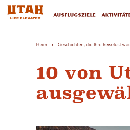
Ausflugsziele
Aktivität
Skip to content
Heim
Geschichten, die Ihre Reiselust we
10 von U
ausgewä