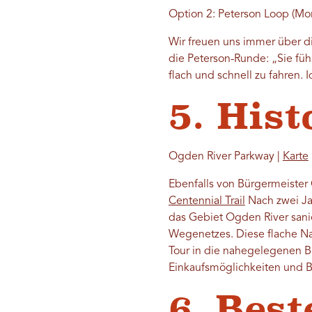
Option 2: Peterson Loop (Mo
Wir freuen uns immer über di
die Peterson-Runde: „Sie führ
flach und schnell zu fahren.
5. His
Ogden River Parkway |
Karte
Ebenfalls von Bürgermeister
Centennial Trail
Nach zwei Jah
das Gebiet Ogden River sanie
Wegenetzes. Diese flache Na
Tour in die nahegelegenen Be
Einkaufsmöglichkeiten und Ba
6. Bes