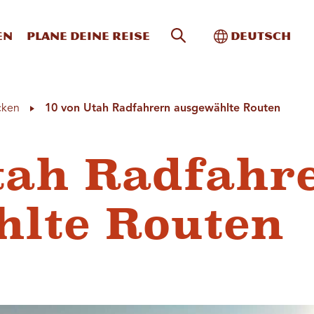
Website-Suche
Toggle Intern
en
Plane deine Reise
Deutsch
cken
10 von Utah Radfahrern ausgewählte Routen
tah Radfahr
hlte Routen