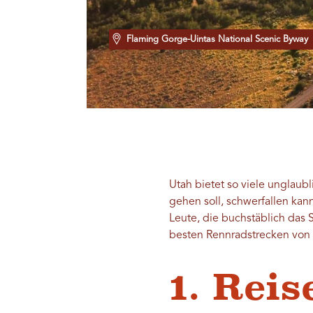
Flaming Gorge-Uintas National Scenic Byway
Utah bietet so viele unglaub
gehen soll, schwerfallen ka
Leute, die buchstäblich das
besten Rennradstrecken vo
1. Reis