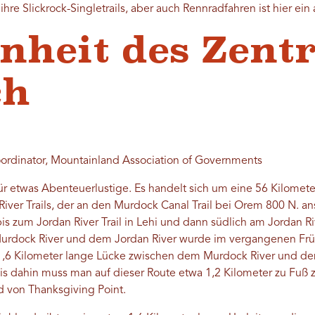
hre Slickrock-Singletrails, aber auch Rennradfahren ist hier ein
önheit des Zen
ch
rdinator, Mountainland Association of Governments
 für etwas Abenteuerlustige. Es handelt sich um eine 56 Kilomet
River Trails, der an den Murdock Canal Trail bei Orem 800 N. an
 zum Jordan River Trail in Lehi und dann südlich am Jordan Ri
dock River und dem Jordan River wurde im vergangenen Frühja
 1,6 Kilometer lange Lücke zwischen dem Murdock River und dem
Bis dahin muss man auf dieser Route etwa 1,2 Kilometer zu Fuß 
d von Thanksgiving Point.