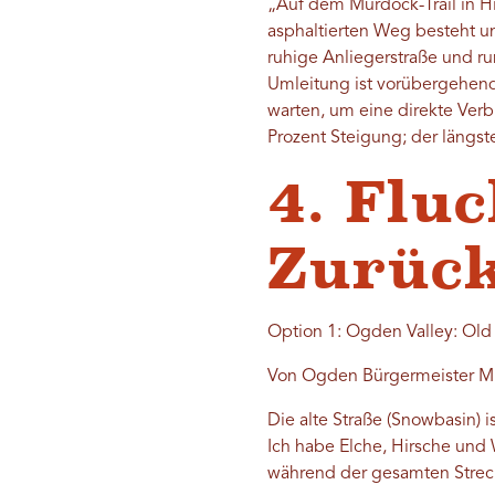
„Auf dem Murdock-Trail in Hi
asphaltierten Weg besteht un
ruhige Anliegerstraße und r
Umleitung ist vorübergehen
warten, um eine direkte Verbi
Prozent Steigung; der längst
4. Flu
Zurüc
Option 1: Ogden Valley: Ol
Von Ogden Bürgermeister Mi
Die alte Straße (Snowbasin)
Ich habe Elche, Hirsche und
während der gesamten Stre