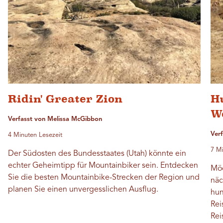
Ridin' Greater Zion
H
W
Verfasst von Melissa McGibbon
Verf
4 Minuten Lesezeit
7 Mi
Der Südosten des Bundesstaates (Utah) könnte ein
echter Geheimtipp für Mountainbiker sein. Entdecken
Möc
Sie die besten Mountainbike-Strecken der Region und
näc
planen Sie einen unvergesslichen Ausflug.
hun
Rei
Rei