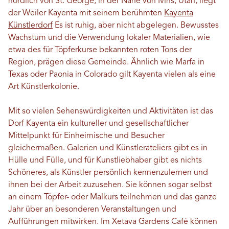
nördlich von St. George, in der Nähe von Ivins, Utah, liegt
der Weiler Kayenta mit seinem berühmten
Kayenta
Künstlerdorf
Es ist ruhig, aber nicht abgelegen. Bewusstes
Wachstum und die Verwendung lokaler Materialien, wie
etwa des für Töpferkurse bekannten roten Tons der
Region, prägen diese Gemeinde. Ähnlich wie Marfa in
Texas oder Paonia in Colorado gilt Kayenta vielen als eine
Art Künstlerkolonie.
Mit so vielen Sehenswürdigkeiten und Aktivitäten ist das
Dorf Kayenta ein kultureller und gesellschaftlicher
Mittelpunkt für Einheimische und Besucher
gleichermaßen. Galerien und Künstlerateliers gibt es in
Hülle und Fülle, und für Kunstliebhaber gibt es nichts
Schöneres, als Künstler persönlich kennenzulernen und
ihnen bei der Arbeit zuzusehen. Sie können sogar selbst
an einem Töpfer- oder Malkurs teilnehmen und das ganze
Jahr über an besonderen Veranstaltungen und
Aufführungen mitwirken. Im Xetava Gardens Café können