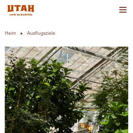
Hau
Skip to content
Heim
Ausflugsziele