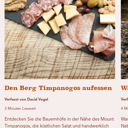
Den Berg Timpanogos aufessen
W
Verfasst von David Vogel
Ver
3 Minuten Lesezeit
4 Mi
Entdecken Sie die Bauernhöfe in der Nähe des Mount
Was
Timpanogos, die köstlichen Salat und handwerklich
Nat