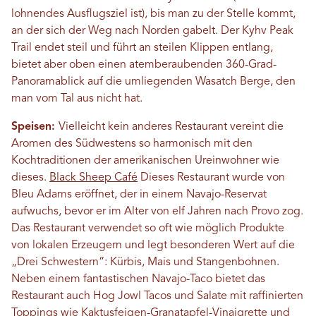
lohnendes Ausflugsziel ist), bis man zu der Stelle kommt,
an der sich der Weg nach Norden gabelt. Der Kyhv Peak
Trail endet steil und führt an steilen Klippen entlang,
bietet aber oben einen atemberaubenden 360-Grad-
Panoramablick auf die umliegenden Wasatch Berge, den
man vom Tal aus nicht hat.
Speisen:
Vielleicht kein anderes Restaurant vereint die
Aromen des Südwestens so harmonisch mit den
Kochtraditionen der amerikanischen Ureinwohner wie
dieses.
Black Sheep Café
Dieses Restaurant wurde von
Bleu Adams eröffnet, der in einem Navajo-Reservat
aufwuchs, bevor er im Alter von elf Jahren nach Provo zog.
Das Restaurant verwendet so oft wie möglich Produkte
von lokalen Erzeugern und legt besonderen Wert auf die
„Drei Schwestern“: Kürbis, Mais und Stangenbohnen.
Neben einem fantastischen Navajo-Taco bietet das
Restaurant auch Hog Jowl Tacos und Salate mit raffinierten
Toppings wie Kaktusfeigen-Granatapfel-Vinaigrette und