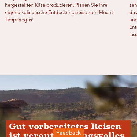
hergestellten Käse produzieren. Planen Sie Ihre
seh
eigene kulinarische Entdeckungsreise zum Mount
das
Timpanogos!
und
Ent
las
Gut vorbereitetes Reisen
ist verantwortungsvolles