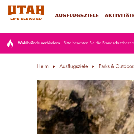
Ausflugsziele
Aktivität
Skip to content
Waldbrände verhindern
Bitte beachten Sie die Brandschutzbesti
Heim
Ausflugsziele
Parks & Outdoor