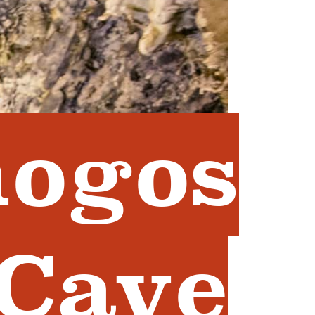
ogos
Cave