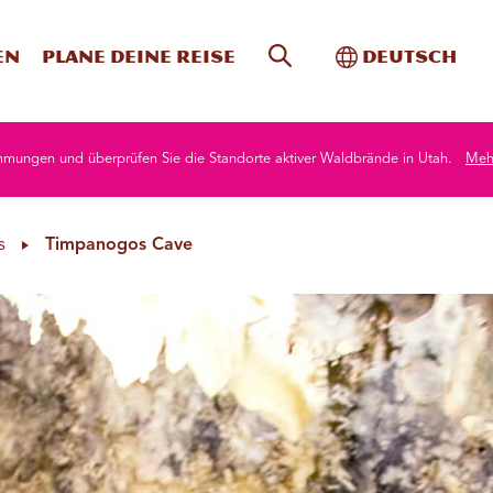
Website-Suche
Toggle Intern
en
Plane deine Reise
Deutsch
mmungen und überprüfen Sie die Standorte aktiver Waldbrände in Utah.
Mehr
s
Timpanogos Cave