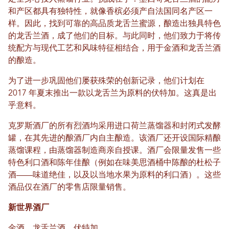
和产区都具有独特性，就像香槟必须产自法国同名产区一
样。因此，找到可靠的高品质龙舌兰蜜源，酿造出独具特色
的龙舌兰酒，成了他们的目标。与此同时，他们致力于将传
统配方与现代工艺和风味特征相结合，用于金酒和龙舌兰酒
的酿造。
为了进一步巩固他们屡获殊荣的创新记录，他们计划在
2017 年夏末推出一款以龙舌兰为原料的伏特加。这真是出
乎意料。
克罗斯酒厂的所有烈酒均采用进口荷兰蒸馏器和封闭式发酵
罐，在其先进的酿酒厂内自主酿造。该酒厂还开设国际精酿
蒸馏课程，由蒸馏器制造商亲自授课。酒厂会限量发售一些
特色利口酒和陈年佳酿（例如在味美思酒桶中陈酿的杜松子
酒——味道绝佳，以及以当地水果为原料的利口酒）。这些
酒品仅在酒厂的零售店限量销售。
新世界酒厂
金酒、龙舌兰酒、伏特加