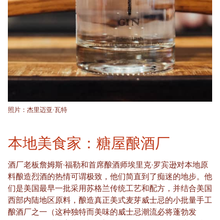
照片：杰里迈亚·瓦特
本地美食家：糖屋酿酒厂
酒厂老板詹姆斯·福勒和首席酿酒师埃里克·罗宾逊对本地原
料酿造烈酒的热情可谓极致，他们简直到了痴迷的地步。他
们是美国最早一批采用苏格兰传统工艺和配方，并结合美国
西部内陆地区原料，酿造真正美式麦芽威士忌的小批量手工
酿酒厂之一（这种独特而美味的威士忌潮流必将蓬勃发