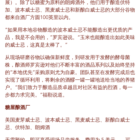
展）。除了以糖蜜为原料的朗姆酒外，他们用于酿造伏特
加、波本威士忌、黑麦威士忌和新酿白威士忌的大部分谷物
都来自酒厂方圆100英里以内。
“如果用本地谷物酿造的波本威士忌不能酿造出更优质的产
品，我是不会用的，”罗宾逊说。“玉米也能酿造出如此美味
的威士忌，这真是太棒了。”
从现场研磨谷物以确保新鲜度，到研发用于发酵的酵母菌
株，酿酒师罗宾逊对他们不断丰富的酒品系列以及始终坚持
的“本地优先”采购原则尤为自豪。团队甚至在发酵完成后也
实现了循环利用，将剩余的酒醪一罐一罐地送给当地的养猪
户。“我们致力于酿造品质卓越且对社区有益的烈酒，每一
步都力求完美。”福勒说道。
糖屋酿酒厂
美国麦芽威士忌、波本威士忌、黑麦威士忌、新酿白威士
忌、伏特加、朗姆酒