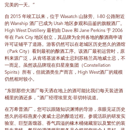
完美的一天。”
自 2015 年竣工以来，位于 Wasatch 山脉旁、I-80 公路附近
的 Wanship 酒厂已成为 Utah 地区参观和品鉴的旗舰酒厂。
High West Distillery 最初由 Dave 和 Jane Perkins 于 2006
年在 Park City 地区创立，其品牌为全州各地的酿酒商申请
许可证铺平了道路。游客仍然可以在老城区历史悠久的酒馆
（Park City）看到最初的酿酒工序。该酒厂最初运营时，原
料来源广泛，从肯塔基波本威士忌到苏格兰高地威士忌，不
一而足。虽然该品牌现在归星座集团（Constellation
Spirits）所有，但就酒类生产而言，High West酒厂的规模
仍然相对较小。
“东部那些大酒厂每天洒在地上的酒可能比我们每天装进酒
桶里的酒还多，”酒厂经理埃里克·菲切特说道。
在万希普酒厂，您可以跟随知识渊博的导游，亲眼见证历史
悠久的谷棕燕麦小麦威士忌的酿造过程。参观活跃的研发实
验室、巨型蒸馏器、香气四溢的橡木桶储藏室以及繁忙的装