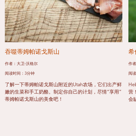
吞噬蒂姆帕诺戈斯山
希
作者：大卫·沃格尔
作者
阅读时间：3分钟
阅读
了解一下蒂姆帕诺戈斯山附近的Utah农场，它们出产鲜
He
嫩的生菜和手工奶酪。制定你自己的计划，尽情“享用”
营
蒂姆帕诺戈斯山的美食吧！
会