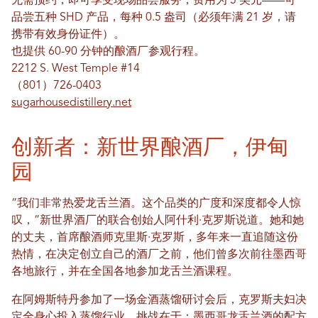
无需预约，即可享受现场品尝服务，费用为 5 美元——可
品尝五种 SHD 产品，每种 0.5 盎司（必须年满 21 岁，请
携带有效身份证件）。
也提供 60-90 分钟的酿酒厂参观行程。
2212 S. West Temple #14
（801）726-0403
sugarhousedistillery.net
创新者：新世界酿酒厂，伊甸
园
“我们非常热爱龙舌兰酒。这个品类的广度和深度都令人惊
叹，”新世界酒厂的联合创始人阿什利·克罗斯说道。她和她
的丈夫，首席酿酒师克里斯·克罗斯，多年来一直追随这份
热情，在决定创立自己的酒厂之前，他们曾多次前往墨西哥
各地旅行，并在全国各地参加龙舌兰酒课程。
在阿姆斯特丹参加了一场金酒蒸馏研讨会后，克罗斯夫妇决
定全身心投入蒸馏行业。挑战在于：墨西哥龙舌兰酒的配方