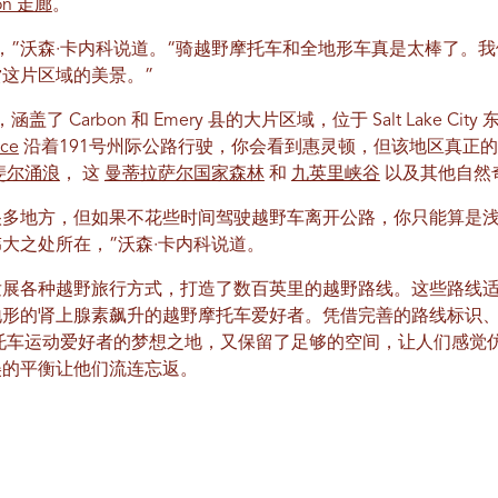
on 走廊
。
，”沃森·卡内科说道。“骑越野摩托车和全地形车真是太棒了。
这片区域的美景。”
涵盖了 Carbon 和 Emery 县的大片区域，位于 Salt Lake C
ice
沿着191号州际公路行驶，你会看到惠灵顿，但该地区真正
斐尔涌浪
， 这
曼蒂拉萨尔国家森林
和
九英里峡谷
以及其他自然
多地方，但如果不花些时间驾驶越野车离开公路，你只能算是浅
大之处所在，”沃森·卡内科说道。
发展各种越野旅行方式，打造了数百英里的越野路线。这些路线
地形的肾上腺素飙升的越野摩托车爱好者。凭借完善的路线标识
了摩托车运动爱好者的梦想之地，又保留了足够的空间，让人们感
美的平衡让他们流连忘返。